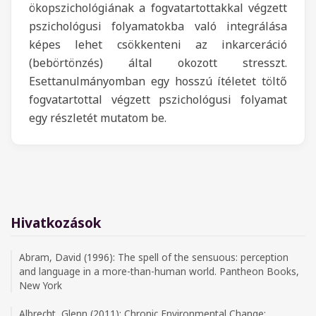
ökopszichológiának a fogvatartottakkal végzett
pszichológusi folyamatokba való integrálása
képes lehet csökkenteni az inkarceráció
(bebörtönzés) által okozott stresszt.
Esettanulmányomban egy hosszú ítéletet töltő
fogvatartottal végzett pszichológusi folyamat
egy részletét mutatom be.
Hivatkozások
Abram, David (1996): The spell of the sensuous: perception
and language in a more-than-human world. Pantheon Books,
New York
Albrecht, Glenn (2011): Chronic Environmental Change: