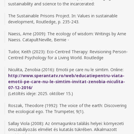
sustainability and science to the incarcerated:
The Sustainable Prisons Project. In: Values in sustainable
development, Routledge, p. 235-243.
Naess, Arne (2009): The ecology of wisdom: Writings by Arne
Naess. CatapultNeville, Bernie -
Tudor, Keith (2023): Eco-Centred Therapy: Revisioning Person-
Centred Psychology for a Living World. Routledge
Niculita, Zenobia (2016): Emotii pe care nu le simtim. Online:
http://www.sperantatv.ro/web/educatiepentru-viata-
emotii-pe-care-nu-le-simtim-invitat-zenobia-niculita-
07-12-2016/
(Letöltés ideje: 2025. október 15.)
Roszak, Theodore (1992): The voice of the earth: Discovering
the ecological ego. The Trumpeter, 9(1).
Sallay Viola (2008): Az önmagunkra találás helyei: környezeti
önszabályozás elmélet és kutatás tükrében. Alkalmazott