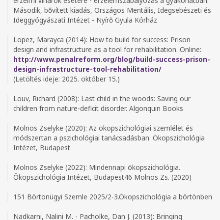
érzelmi viharok esetére - érzelemszabályozás a gyakorlatban.
Második, bővített kiadás, Országos Mentális, Idegsebészeti és
Ideggyógyászati Intézet - Nyírő Gyula Kórház
Lopez, Marayca (2014): How to build for success: Prison
design and infrastructure as a tool for rehabilitation. Online:
http://www.penalreform.org/blog/build-success-prison-
design-infrastructure-tool-rehabilitation/
(Letöltés ideje: 2025. október 15.)
Louv, Richard (2008): Last child in the woods: Saving our
children from nature-deficit disorder. Algonquin Books
Molnos Zselyke (2020): Az ökopszichológiai szemlélet és
módszertan a pszichológiai tanácsadásban. Ökopszichológia
Intézet, Budapest
Molnos Zselyke (2022): Mindennapi ökopszichológia.
Ökopszichológia Intézet, Budapest46 Molnos Zs. (2020)
151 Börtönügyi Szemle 2025/2-3.Ökopszichológia a börtönben
Nadkarni, Nalini M. - Pacholke, Dan J. (2013): Bringing