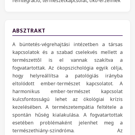
reintegráció, természetkapcsolat, öko-érzelmek
ABSZTRAKT
A büntetés-végrehajtási intézetben a társas
kapcsolatok és a szabad cselekvés mellett a
természettől is el vannak szakítva a
fogvatartottak. Az ökopszichológia egyik célja,
hogy helyreállítsa a patológiás irányba
eltolódott ember-természet kapcsolatot. A
harmonikus ember-természet kapcsolat
kulcsfontosságú lehet az ökológiai krízis
kezelésében. A természetempátia feltétele a
spontán hűség kialakulása. A fogvatartottak
esetében problémaként jelenhet meg a
természethiány-szindróma. Az