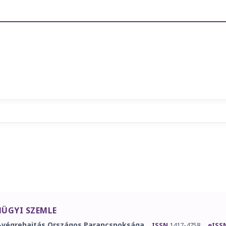
ÜGYI SZEMLE
-végrehajtás Országos Parancsnoksága
ISSN
1417-4758
eISS