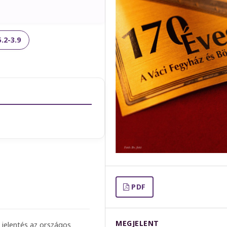
.2-3.9
PDF
MEGJELENT
s jelentés az országos