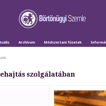
tuális
Archívum
Módszertani füzetek
Informá
ulók
rehajtás szolgálatában