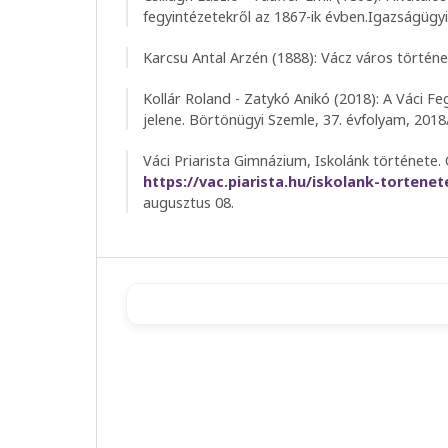
fegyintézetekről az 1867-ik évben.Igazságügy
Karcsu Antal Arzén (1888): Vácz város történe
Kollár Roland - Zatykó Anikó (2018): A Váci F
jelene. Börtönügyi Szemle, 37. évfolyam, 2018
Váci Priarista Gimnázium, Iskolánk története. 
https://vac.piarista.hu/iskolank-tortenet
augusztus 08.