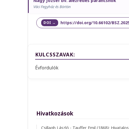
Nagy József bv. alezredes parancsnok
Váci Fegyház és Börtön
https://doi.org/10.66102/BSZ.2025
KULCSSZAVAK:
Évfordulók
Hivatkozások
Csillagh László - Tauffer Emil (1868): Hivatalo