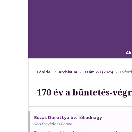
Ak
Főoldal
/
Archívum
/
szám 2-3 (2025)
/
Évford
170 év a büntetés-vég
Búzás Dorottya bv. főhadnagy
Váci Fegyház és Börtön