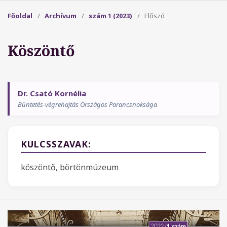
Főoldal
/
Archívum
/
szám 1 (2023)
/
Előszó
Köszöntő
Dr. Csató Kornélia
Büntetés-végrehajtás Országos Parancsnoksága
KULCSSZAVAK:
köszöntő, börtönmúzeum