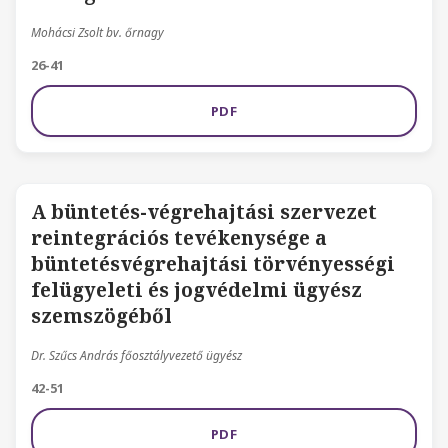
Mohácsi Zsolt bv. őrnagy
26-41
PDF
A büntetés-végrehajtási szervezet
reintegrációs tevékenysége a
büntetésvégrehajtási törvényességi
felügyeleti és jogvédelmi ügyész
szemszögéből
Dr. Szűcs András főosztályvezető ügyész
42-51
PDF