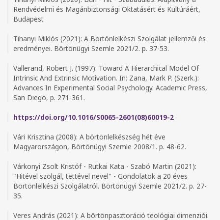
Rendvédelmi és Magánbiztonsági Oktatásért és Kultúráért,
Budapest
Tihanyi Miklós (2021): A Börtönlelkészi Szolgálat jellemzői és
eredményei. Börtönügyi Szemle 2021/2. p. 37-53.
Vallerand, Robert J. (1997): Toward A Hierarchical Model Of
Intrinsic And Extrinsic Motivation. In: Zana, Mark P. (Szerk.):
Advances In Experimental Social Psychology. Academic Press,
San Diego, p. 271-361.
https://doi.org/10.1016/S0065-2601(08)60019-2
Vári Krisztina (2008): A börtönlelkészség hét éve
Magyarországon, Börtönügyi Szemle 2008/1. p. 48-62.
Várkonyi Zsolt Kristóf - Rutkai Kata - Szabó Martin (2021):
"Hitével szolgál, tettével nevel" - Gondolatok a 20 éves
Börtönlelkészi Szolgálatról. Börtönügyi Szemle 2021/2. p. 27-
35.
Veres András (2021): A börtönpasztoráció teológiai dimenziói.