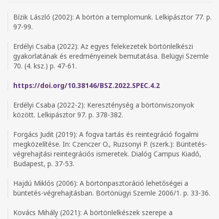
Bízik László (2002): A börtön a templomunk. Lelkipásztor 77. p.
97-99.
Erdélyi Csaba (2022): Az egyes felekezetek börtönlelkészi
gyakorlatának és eredményeinek bemutatása. Belügyi Szemle
70. (4. ksz.) p. 47-61.
https://doi.org/10.38146/BSZ.2022.SPEC.4.2
Erdélyi Csaba (2022-2): Kereszténység a börtönviszonyok
között. Lelkipásztor 97. p. 378-382.
Forgács Judit (2019): A fogva tartás és reintegráció fogalmi
megközelítése. In: Czenczer O., Ruzsonyi P. (szerk.): Büntetés-
végrehajtási reintegrációs ismeretek. Dialóg Campus Kiadó,
Budapest, p. 37-53.
Hajdú Miklós (2006): A börtönpasztoráció lehetőségei a
büntetés-végrehajtásban. Börtönügyi Szemle 2006/1. p. 33-36.
Kovács Mihály (2021): A börtönlelkészek szerepe a