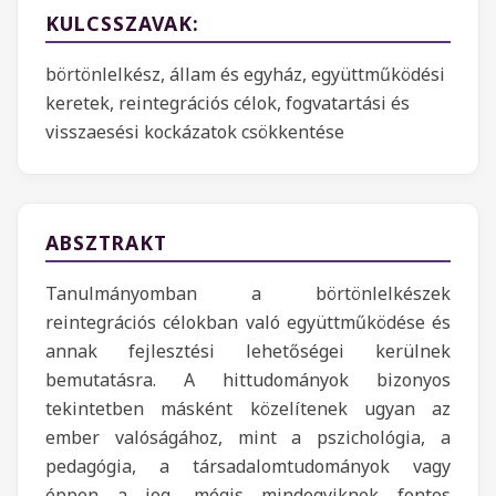
KULCSSZAVAK:
börtönlelkész, állam és egyház, együttműködési
keretek, reintegrációs célok, fogvatartási és
visszaesési kockázatok csökkentése
ABSZTRAKT
Tanulmányomban a börtönlelkészek
reintegrációs célokban való együttműködése és
annak fejlesztési lehetőségei kerülnek
bemutatásra. A hittudományok bizonyos
tekintetben másként közelítenek ugyan az
ember valóságához, mint a pszichológia, a
pedagógia, a társadalomtudományok vagy
éppen a jog, mégis mindegyiknek fontos