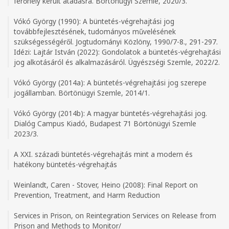
férőhely került átadásra. Börtönügyi Szemle, 2020/3.
Vókó György (1990): A büntetés-végrehajtási jog
továbbfejlesztésének, tudományos művelésének
szükségességéről. Jogtudományi Közlöny, 1990/7-8., 291-297.
Idézi: Lajtár István (2022): Gondolatok a büntetés-végrehajtási
jog alkotásáról és alkalmazásáról. Ügyészségi Szemle, 2022/2.
Vókó György (2014a): A büntetés-végrehajtási jog szerepe
jogállamban. Börtönügyi Szemle, 2014/1.
Vókó György (2014b): A magyar büntetés-végrehajtási jog.
Dialóg Campus Kiadó, Budapest 71 Börtönügyi Szemle
2023/3.
A XXI. századi büntetés-végrehajtás mint a modern és
hatékony büntetés-végrehajtás
Weinlandt, Caren - Stover, Heino (2008): Final Report on
Prevention, Treatment, and Harm Reduction
Services in Prison, on Reintegration Services on Release from
Prison and Methods to Monitor/