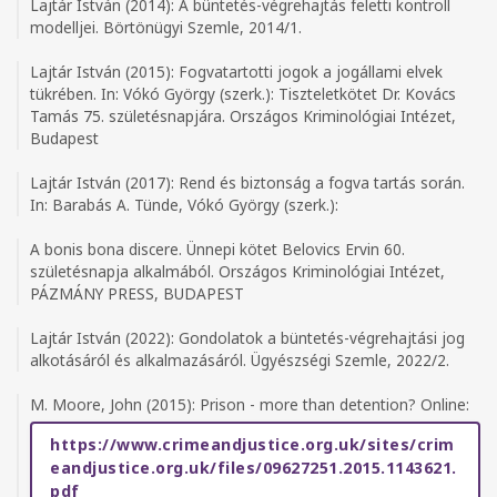
Lajtár István (2014): A büntetés-végrehajtás feletti kontroll
modelljei. Börtönügyi Szemle, 2014/1.
Lajtár István (2015): Fogvatartotti jogok a jogállami elvek
tükrében. In: Vókó György (szerk.): Tiszteletkötet Dr. Kovács
Tamás 75. születésnapjára. Országos Kriminológiai Intézet,
Budapest
Lajtár István (2017): Rend és biztonság a fogva tartás során.
In: Barabás A. Tünde, Vókó György (szerk.):
A bonis bona discere. Ünnepi kötet Belovics Ervin 60.
születésnapja alkalmából. Országos Kriminológiai Intézet,
PÁZMÁNY PRESS, BUDAPEST
Lajtár István (2022): Gondolatok a büntetés-végrehajtási jog
alkotásáról és alkalmazásáról. Ügyészségi Szemle, 2022/2.
M. Moore, John (2015): Prison - more than detention? Online:
https://www.crimeandjustice.org.uk/sites/crim
eandjustice.org.uk/files/09627251.2015.1143621.
pdf