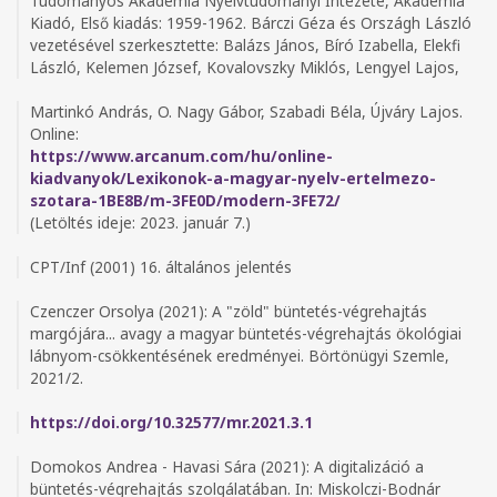
Tudományos Akadémia Nyelvtudományi Intézete, Akadémia
Kiadó, Első kiadás: 1959-1962. Bárczi Géza és Országh László
vezetésével szerkesztette: Balázs János, Bíró Izabella, Elekfi
László, Kelemen József, Kovalovszky Miklós, Lengyel Lajos,
Martinkó András, O. Nagy Gábor, Szabadi Béla, Újváry Lajos.
Online:
https://www.arcanum.com/hu/online-
kiadvanyok/Lexikonok-a-magyar-nyelv-ertelmezo-
szotara-1BE8B/m-3FE0D/modern-3FE72/
(Letöltés ideje: 2023. január 7.)
CPT/Inf (2001) 16. általános jelentés
Czenczer Orsolya (2021): A "zöld" büntetés-végrehajtás
margójára... avagy a magyar büntetés-végrehajtás ökológiai
lábnyom-csökkentésének eredményei. Börtönügyi Szemle,
2021/2.
https://doi.org/10.32577/mr.2021.3.1
Domokos Andrea - Havasi Sára (2021): A digitalizáció a
büntetés-végrehajtás szolgálatában. In: Miskolczi-Bodnár