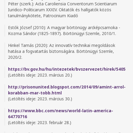
Péter (szerk.): Acta Caroliensia Conventorum Scientiarum
Iuridico-Politicarum XXXIV. Oktatók és hallgatók közös
tanulmánykötete, Patrocinium Kiadó
Estók József (2010): A magyar börtönügy arcképcsarnoka -
Kozma Sándor (1825-1897). Börtönügyi Szemle, 2010/1.
Hinkel Tamás (2020): Az innovatív technikai megoldások
hatása a fogvatartás biztonságára. Börtönügyi Szemle,
2020/2.
https://bv.gov.hu/hu/intezetek/bvszervezet/hirek/5405
(Letöltés ideje: 2023. március 20.)
http://prisonunited.blogspot.com/2014/09/amint-arrol-
korabban-mar-tobb.html
(Letöltés ideje: 2023. március 30.)
https://www.bbc.com/news/world-latin-america-
64770716
(Letöltés ideje: 2023. február 28.)