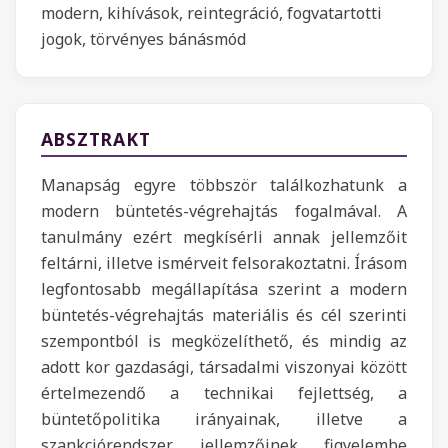
modern, kihívások, reintegráció, fogvatartotti
jogok, törvényes bánásmód
ABSZTRAKT
Manapság egyre többször találkozhatunk a
modern büntetés-végrehajtás fogalmával. A
tanulmány ezért megkísérli annak jellemzőit
feltárni, illetve ismérveit felsorakoztatni. Írásom
legfontosabb megállapítása szerint a modern
büntetés-végrehajtás materiális és cél szerinti
szempontból is megközelíthető, és mindig az
adott kor gazdasági, társadalmi viszonyai között
értelmezendő a technikai fejlettség, a
büntetőpolitika irányainak, illetve a
szankciórendszer jellemzőinek figyelembe