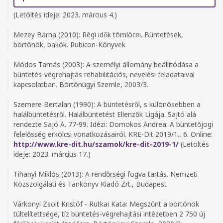
(Letöltés ideje: 2023. március 4.)
Mezey Barna (2010): Régi idők tömlöcei. Büntetések,
börtönök, bakók. Rubicon-Könyvek
Módos Tamás (2003): A személyi állomány beállítódása a
büntetés-végrehajtás rehabilitációs, nevelési feladataival
kapcsolatban. Börtönügyi Szemle, 2003/3.
Szemere Bertalan (1990): A büntetésről, s különösebben a
halálbüntetésről. Halálbüntetést Ellenzők Ligája. Sajtó alá
rendezte Sajó A. 77-99. Idézi: Domokos Andrea: A büntetőjogi
felelősség erkölcsi vonatkozásairól. KRE-Dit 2019/1., 6. Online:
http://www.kre-dit.hu/szamok/kre-dit-2019-1/
(Letöltés
ideje: 2023. március 17.)
Tihanyi Miklós (2013): A rendőrségi fogva tartás. Nemzeti
Közszolgálati és Tankönyv Kiadó Zrt., Budapest
Várkonyi Zsolt Kristóf - Rutkai Kata: Megszűnt a börtönök
túltelítettsége, tíz büntetés-végrehajtási intézetben 2 750 új