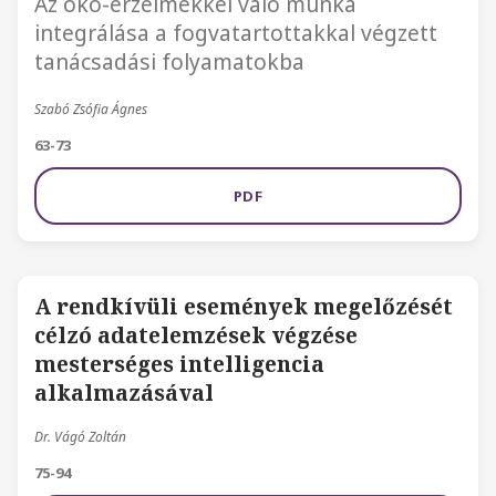
Az öko-érzelmekkel való munka
integrálása a fogvatartottakkal végzett
tanácsadási folyamatokba
Szabó Zsófia Ágnes
63-73
PDF
A rendkívüli események megelőzését
célzó adatelemzések végzése
mesterséges intelligencia
alkalmazásával
Dr. Vágó Zoltán
75-94