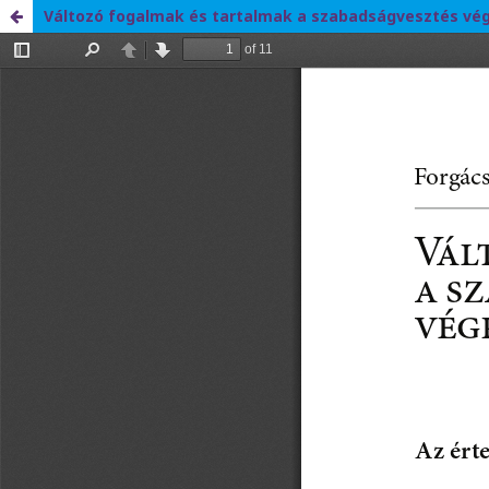
Változó fogalmak és tartalmak a szabadságvesztés vé