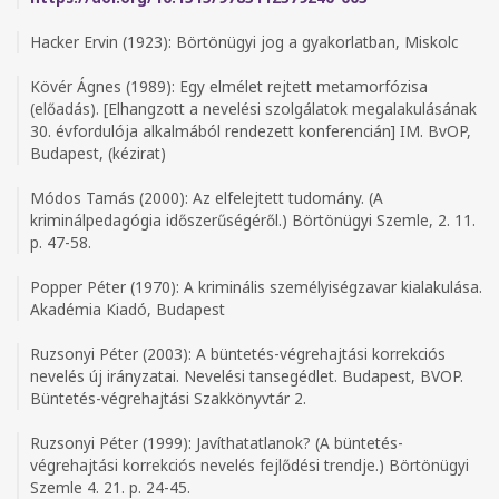
Hacker Ervin (1923): Börtönügyi jog a gyakorlatban, Miskolc
Kövér Ágnes (1989): Egy elmélet rejtett metamorfózisa
(előadás). [Elhangzott a nevelési szolgálatok megalakulásának
30. évfordulója alkalmából rendezett konferencián] IM. BvOP,
Budapest, (kézirat)
Módos Tamás (2000): Az elfelejtett tudomány. (A
kriminálpedagógia időszerűségéről.) Börtönügyi Szemle, 2. 11.
p. 47-58.
Popper Péter (1970): A kriminális személyiségzavar kialakulása.
Akadémia Kiadó, Budapest
Ruzsonyi Péter (2003): A büntetés-végrehajtási korrekciós
nevelés új irányzatai. Nevelési tansegédlet. Budapest, BVOP.
Büntetés-végrehajtási Szakkönyvtár 2.
Ruzsonyi Péter (1999): Javíthatatlanok? (A büntetés-
végrehajtási korrekciós nevelés fejlődési trendje.) Börtönügyi
Szemle 4. 21. p. 24-45.