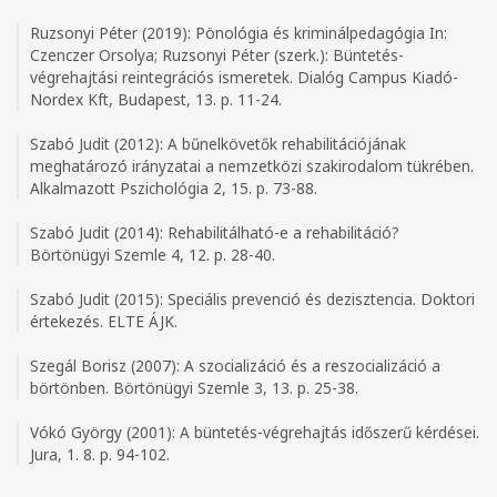
Ruzsonyi Péter (2019): Pönológia és kriminálpedagógia In:
Czenczer Orsolya; Ruzsonyi Péter (szerk.): Büntetés-
végrehajtási reintegrációs ismeretek. Dialóg Campus Kiadó-
Nordex Kft, Budapest, 13. p. 11-24.
Szabó Judit (2012): A bűnelkövetők rehabilitációjának
meghatározó irányzatai a nemzetközi szakirodalom tükrében.
Alkalmazott Pszichológia 2, 15. p. 73-88.
Szabó Judit (2014): Rehabilitálható-e a rehabilitáció?
Börtönügyi Szemle 4, 12. p. 28-40.
Szabó Judit (2015): Speciális prevenció és dezisztencia. Doktori
értekezés. ELTE ÁJK.
Szegál Borisz (2007): A szocializáció és a reszocializáció a
börtönben. Börtönügyi Szemle 3, 13. p. 25-38.
Vókó György (2001): A büntetés-végrehajtás időszerű kérdései.
Jura, 1. 8. p. 94-102.