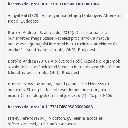
https://doi.org/10.1177/0093854890017001004
Angyal Pál (1920): A magyar büntetőjog tankönyve, Atheneum
Kiadó, Budapest
Borbíró Andrea - Szabó Judit (2011): Dezisztancia és a
bűnismétlés megelőzése: kezelési programok a magyar
büntetés-végrehajtási intézetekben. Empirikus áttekintés és
értékelés. Kutatási beszámoló, OKRI, Budapest
Borbíró Andrea (2010): A prevenciós célú kezelési programok
továbbfejlesztésének lehetőségei a büntetés-végrehajtásban.
I. kutatási beszámoló, OKRI, Budapest
Burnett, Ross - Maruna, Shadd (2006): The kindness of
prisoners: Strengths-based resettlement in theory and in
action. Criminology & Criminal Justice, 6 (1), 25. p. 83-106.
https://doi.org/10.1177/1748895806060668
Finkey Ferenc (1904:): A börtönügy jelen állapota és
reformkérdései, Grill Kiadó, Budapest