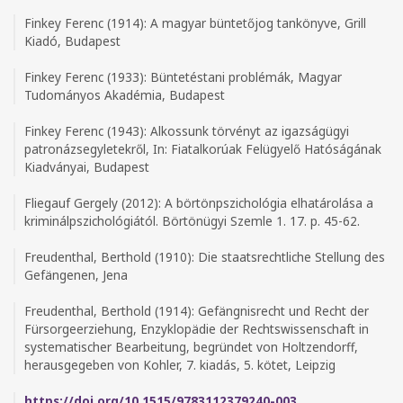
Finkey Ferenc (1914): A magyar büntetőjog tankönyve, Grill
Kiadó, Budapest
Finkey Ferenc (1933): Büntetéstani problémák, Magyar
Tudományos Akadémia, Budapest
Finkey Ferenc (1943): Alkossunk törvényt az igazságügyi
patronázsegyletekről, In: Fiatalkorúak Felügyelő Hatóságának
Kiadványai, Budapest
Fliegauf Gergely (2012): A börtönpszichológia elhatárolása a
kriminálpszichológiától. Börtönügyi Szemle 1. 17. p. 45-62.
Freudenthal, Berthold (1910): Die staatsrechtliche Stellung des
Gefängenen, Jena
Freudenthal, Berthold (1914): Gefängnisrecht und Recht der
Fürsorgeerziehung, Enzyklopädie der Rechtswissenschaft in
systematischer Bearbeitung, begründet von Holtzendorff,
herausgegeben von Kohler, 7. kiadás, 5. kötet, Leipzig
https://doi.org/10.1515/9783112379240-003