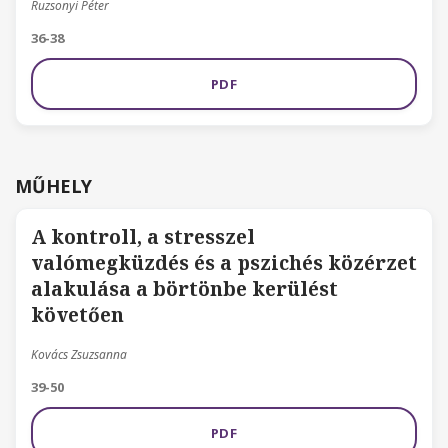
Ruzsonyi Péter
36-38
PDF
MŰHELY
A kontroll, a stresszel
valómegküzdés és a pszichés közérzet
alakulása a börtönbe kerülést
követően
Kovács Zsuzsanna
39-50
PDF