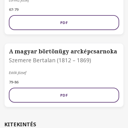
Lőrincz József
67-79
PDF
A magyar börtönügy arcképcsarnoka
Szemere Bertalan (1812 – 1869)
Estók József
79-86
PDF
KITEKINTÉS