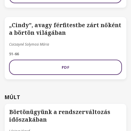
„Cindy”, avagy férfitestbe zárt nőként
a börtön világában
Csicsayné Solymosi Mária
51-66
PDF
MÚLT
Börtönügyünk a rendszerváltozás
időszakában