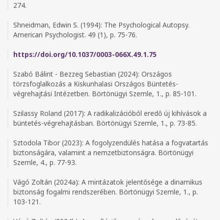
274.
Shneidman, Edwin S. (1994): The Psychological Autopsy.
American Psychologist. 49 (1), p. 75-76.
https://doi.org/10.1037/0003-066X.49.1.75
Szabó Bálint - Bezzeg Sebastian (2024): Országos
törzsfoglalkozás a Kiskunhalasi Országos Büntetés-
végrehajtási Intézetben. Börtönügyi Szemle, 1., p. 85-101.
Szilassy Roland (2017): A radikalizációból eredő új kihívások a
büntetés-végrehajtásban. Börtönügyi Szemle, 1., p. 73-85.
Sztodola Tibor (2023): A fogolyzendülés hatása a fogvatartás
biztonságára, valamint a nemzetbiztonságra. Börtönügyi
Szemle, 4., p. 77-93.
Vágó Zoltán (2024a): A mintázatok jelentősége a dinamikus
biztonság fogalmi rendszerében. Börtönügyi Szemle, 1., p.
103-121.