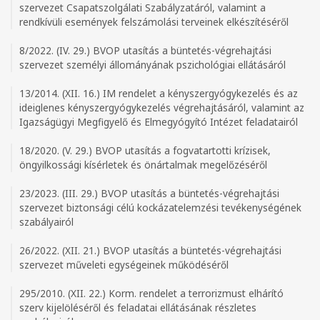
szervezet Csapatszolgálati Szabályzatáról, valamint a
rendkívüli események felszámolási terveinek elkészítéséről
8/2022. (IV. 29.) BVOP utasítás a büntetés-végrehajtási
szervezet személyi állományának pszichológiai ellátásáról
13/2014. (XII. 16.) IM rendelet a kényszergyógykezelés és az
ideiglenes kényszergyógykezelés végrehajtásáról, valamint az
Igazságügyi Megfigyelő és Elmegyógyító Intézet feladatairól
18/2020. (V. 29.) BVOP utasítás a fogvatartotti krízisek,
öngyilkossági kísérletek és önártalmak megelőzéséről
23/2023. (III. 29.) BVOP utasítás a büntetés-végrehajtási
szervezet biztonsági célú kockázatelemzési tevékenységének
szabályairól
26/2022. (XII. 21.) BVOP utasítás a büntetés-végrehajtási
szervezet műveleti egységeinek működéséről
295/2010. (XII. 22.) Korm. rendelet a terrorizmust elhárító
szerv kijelöléséről és feladatai ellátásának részletes