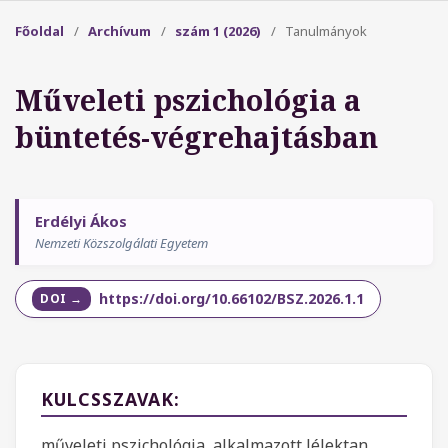
Főoldal
/
Archívum
/
szám 1 (2026)
/
Tanulmányok
Műveleti pszichológia a
büntetés-végrehajtásban
Erdélyi Ákos
Nemzeti Közszolgálati Egyetem
https://doi.org/10.66102/BSZ.2026.1.1
KULCSSZAVAK:
műveleti pszichológia, alkalmazott lélektan,