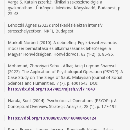
Varga S. Katalin (szerk.): Klinikai szakpszichológia a
gyakorlatban - Útirányok, Medicina Könyvkiadó, Budapest, p.
25-48.
Lehoczki Ágnes (2023): Intézkedéslélektan intenzív
stresszhelyzetben. NKFI, Budapest
Markolt Norbert (2010): A debriefing: Egy krízisintervenciós
módszer bemutatása és alkalmazásának lehetőségei a
Magyar Honvédségben. Honvédorvos, 62 (1-2), p. 85-95.
Mohamad, Zhooriyati Sehu - Afkar, Aniq Luqman Shamsul
(2022): The Application of Psychological Operation (PSYOP): A
Case Study on The Siege of Sauk. Malaysian Journal of Social
Sciences and Humanities, 7 (7), p. e001643. DOI:
http://dx.doi.org/10.47405/mjssh.v7i7.1643
Narula, Sunil (2004): Psychological Operations (PSYOPs): A
Conceptual Overview. Strategic Analysis, 28 (1), p. 177-192.
https://doi.org/10.1080/09700160408450124
Posa, Franco - Leone, Jessica - Rondinelli, Valeria - Sclavi,