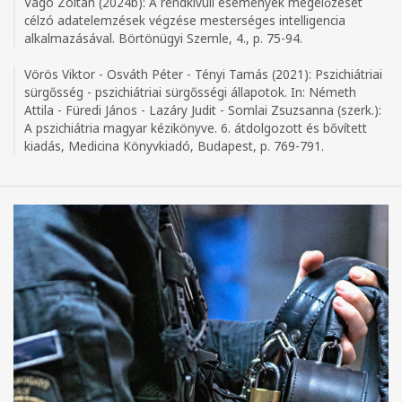
Vágó Zoltán (2024b): A rendkívüli események megelőzését
célzó adatelemzések végzése mesterséges intelligencia
alkalmazásával. Börtönügyi Szemle, 4., p. 75-94.
Vörös Viktor - Osváth Péter - Tényi Tamás (2021): Pszichiátriai
sürgősség - pszichiátriai sürgősségi állapotok. In: Németh
Attila - Füredi János - Lazáry Judit - Somlai Zsuzsanna (szerk.):
A pszichiátria magyar kézikönyve. 6. átdolgozott és bővített
kiadás, Medicina Könyvkiadó, Budapest, p. 769-791.