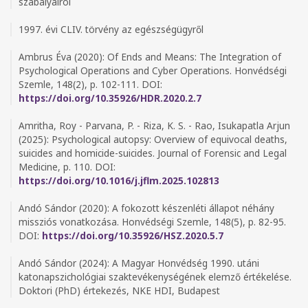
szabályairól
1997. évi CLIV. törvény az egészségügyről
Ambrus Éva (2020): Of Ends and Means: The Integration of
Psychological Operations and Cyber Operations. Honvédségi
Szemle, 148(2), p. 102-111. DOI:
https://doi.org/10.35926/HDR.2020.2.7
Amritha, Roy - Parvana, P. - Riza, K. S. - Rao, Isukapatla Arjun
(2025): Psychological autopsy: Overview of equivocal deaths,
suicides and homicide-suicides. Journal of Forensic and Legal
Medicine, p. 110. DOI:
https://doi.org/10.1016/j.jflm.2025.102813
Andó Sándor (2020): A fokozott készenléti állapot néhány
missziós vonatkozása. Honvédségi Szemle, 148(5), p. 82-95.
DOI:
https://doi.org/10.35926/HSZ.2020.5.7
Andó Sándor (2024): A Magyar Honvédség 1990. utáni
katonapszichológiai szaktevékenységének elemző értékelése.
Doktori (PhD) értekezés, NKE HDI, Budapest