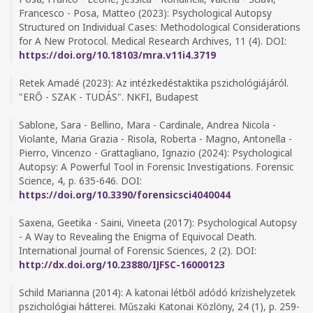
Francesco - Posa, Matteo (2023): Psychological Autopsy
Structured on Individual Cases: Methodological Considerations
for A New Protocol. Medical Research Archives, 11 (4). DOI:
https://doi.org/10.18103/mra.v11i4.3719
Retek Amadé (2023): Az intézkedéstaktika pszichológiájáról.
"ERŐ - SZAK - TUDÁS". NKFI, Budapest
Sablone, Sara - Bellino, Mara - Cardinale, Andrea Nicola -
Violante, Maria Grazia - Risola, Roberta - Magno, Antonella -
Pierro, Vincenzo - Grattagliano, Ignazio (2024): Psychological
Autopsy: A Powerful Tool in Forensic Investigations. Forensic
Science, 4, p. 635-646. DOI:
https://doi.org/10.3390/forensicsci4040044
Saxena, Geetika - Saini, Vineeta (2017): Psychological Autopsy
- A Way to Revealing the Enigma of Equivocal Death.
International Journal of Forensic Sciences, 2 (2). DOI:
http://dx.doi.org/10.23880/IJFSC-16000123
Schild Marianna (2014): A katonai létből adódó krízishelyzetek
pszichológiai hátterei. Műszaki Katonai Közlöny, 24 (1), p. 259-