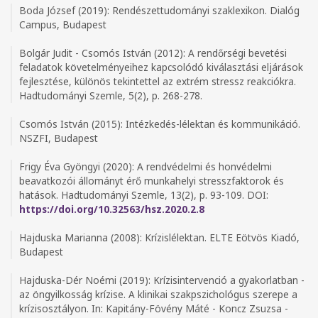
Boda József (2019): Rendészettudományi szaklexikon. Dialóg
Campus, Budapest
Bolgár Judit - Csomós István (2012): A rendőrségi bevetési
feladatok követelményeihez kapcsolódó kiválasztási eljárások
fejlesztése, különös tekintettel az extrém stressz reakciókra.
Hadtudományi Szemle, 5(2), p. 268-278.
Csomós István (2015): Intézkedés-lélektan és kommunikáció.
NSZFI, Budapest
Frigy Éva Gyöngyi (2020): A rendvédelmi és honvédelmi
beavatkozói állományt érő munkahelyi stresszfaktorok és
hatások. Hadtudományi Szemle, 13(2), p. 93-109. DOI:
https://doi.org/10.32563/hsz.2020.2.8
Hajduska Marianna (2008): Krízislélektan. ELTE Eötvös Kiadó,
Budapest
Hajduska-Dér Noémi (2019): Krízisintervenció a gyakorlatban -
az öngyilkosság krízise. A klinikai szakpszichológus szerepe a
krízisosztályon. In: Kapitány-Fövény Máté - Koncz Zsuzsa -