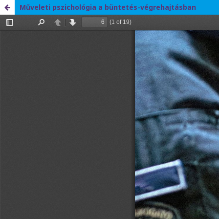
Műveleti pszichológia a büntetés-végrehajtásban