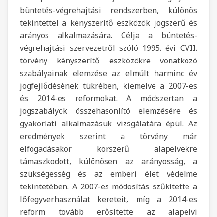
büntetés-végrehajtási rendszerben, különös
tekintettel a kényszerítő eszközök jogszerű és
arányos alkalmazására. Célja a büntetés-
végrehajtási szervezetről szóló 1995. évi CVII.
törvény kényszerítő eszközökre vonatkozó
szabályainak elemzése az elmúlt harminc év
jogfejlődésének tükrében, kiemelve a 2007-es
és 2014-es reformokat. A módszertan a
jogszabályok összehasonlító elemzésére és
gyakorlati alkalmazásuk vizsgálatára épül. Az
eredmények szerint a törvény már
elfogadásakor korszerű alapelvekre
támaszkodott, különösen az arányosság, a
szükségesség és az emberi élet védelme
tekintetében. A 2007-es módosítás szűkítette a
lőfegyverhasználat kereteit, míg a 2014-es
reform tovább erősítette az alapelvi