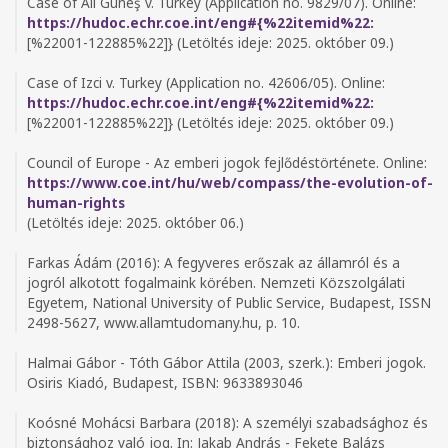
Case of Ali Güneş v. Turkey (Application no. 9829/07). Online:
https://hudoc.echr.coe.int/eng#{%22itemid%22:
[%22001-122885%22]} (Letöltés ideje: 2025. október 09.)
Case of Izci v. Turkey (Application no. 42606/05). Online:
https://hudoc.echr.coe.int/eng#{%22itemid%22:
[%22001-122885%22]} (Letöltés ideje: 2025. október 09.)
Council of Europe - Az emberi jogok fejlődéstörténete. Online:
https://www.coe.int/hu/web/compass/the-evolution-of-
human-rights
(Letöltés ideje: 2025. október 06.)
Farkas Ádám (2016): A fegyveres erőszak az államról és a
jogról alkotott fogalmaink körében. Nemzeti Közszolgálati
Egyetem, National University of Public Service, Budapest, ISSN
2498-5627, www.allamtudomany.hu, p. 10.
Halmai Gábor - Tóth Gábor Attila (2003, szerk.): Emberi jogok.
Osiris Kiadó, Budapest, ISBN: 9633893046
Koósné Mohácsi Barbara (2018): A személyi szabadsághoz és
biztonsághoz való jog. In: Jakab András - Fekete Balázs