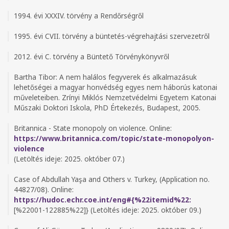
1994. évi XXXIV. törvény a Rendőrségről
1995. évi CVII. törvény a büntetés-végrehajtási szervezetről
2012. évi C. törvény a Büntető Törvénykönyvről
Bartha Tibor: A nem halálos fegyverek és alkalmazásuk
lehetőségei a magyar honvédség egyes nem háborús katonai
műveleteiben. Zrínyi Miklós Nemzetvédelmi Egyetem Katonai
Műszaki Doktori Iskola, PhD Értekezés, Budapest, 2005.
Britannica - State monopoly on violence. Online:
https://www.britannica.com/topic/state-monopolyon-
violence
(Letöltés ideje: 2025. október 07.)
Case of Abdullah Yaşa and Others v. Turkey, (Application no.
44827/08). Online:
https://hudoc.echr.coe.int/eng#{%22itemid%22:
[%22001-122885%22]} (Letöltés ideje: 2025. október 09.)