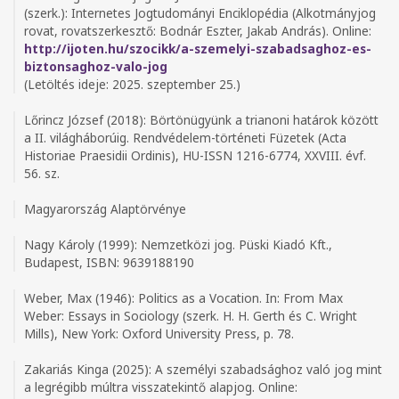
(szerk.): Internetes Jogtudományi Enciklopédia (Alkotmányjog
rovat, rovatszerkesztő: Bodnár Eszter, Jakab András). Online:
http://ijoten.hu/szocikk/a-szemelyi-szabadsaghoz-es-
biztonsaghoz-valo-jog
(Letöltés ideje: 2025. szeptember 25.)
Lőrincz József (2018): Börtönügyünk a trianoni határok között
a II. világháborúig. Rendvédelem-történeti Füzetek (Acta
Historiae Praesidii Ordinis), HU-ISSN 1216-6774, XXVIII. évf.
56. sz.
Magyarország Alaptörvénye
Nagy Károly (1999): Nemzetközi jog. Püski Kiadó Kft.,
Budapest, ISBN: 9639188190
Weber, Max (1946): Politics as a Vocation. In: From Max
Weber: Essays in Sociology (szerk. H. H. Gerth és C. Wright
Mills), New York: Oxford University Press, p. 78.
Zakariás Kinga (2025): A személyi szabadsághoz való jog mint
a legrégibb múltra visszatekintő alapjog. Online: