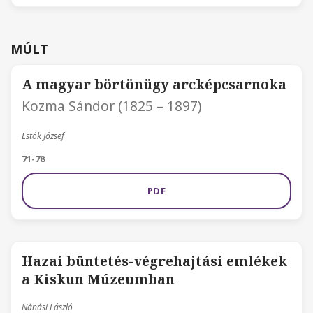
MÚLT
A magyar börtönügy arcképcsarnoka
Kozma Sándor (1825 – 1897)
Estók József
71-78
PDF
Hazai büntetés-végrehajtási emlékek
a Kiskun Múzeumban
Nánási László