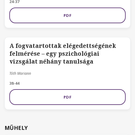
24-37
PDF
A fogvatartottak elégedettségének
felmérése – egy pszichológiai
vizsgálat néhány tanulsága
Tóth Mariann
38-44
PDF
MŰHELY