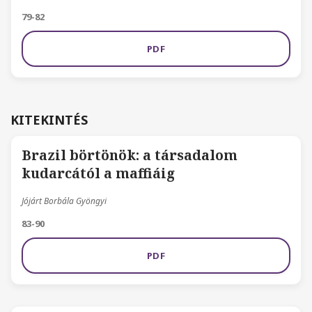
79-82
PDF
KITEKINTÉS
Brazil börtönök: a társadalom
kudarcától a maffiáig
Jójárt Borbála Gyöngyi
83-90
PDF