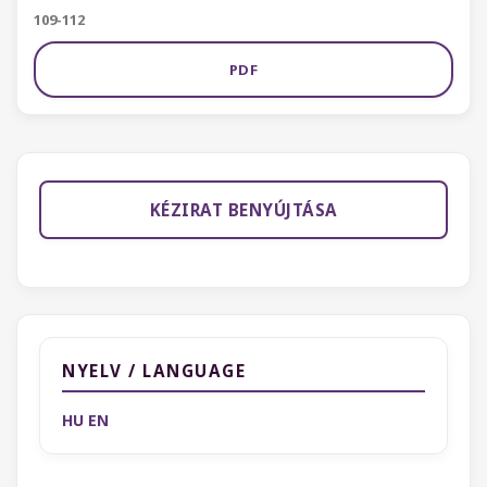
109-112
PDF
KÉZIRAT BENYÚJTÁSA
NYELV / LANGUAGE
HU
EN