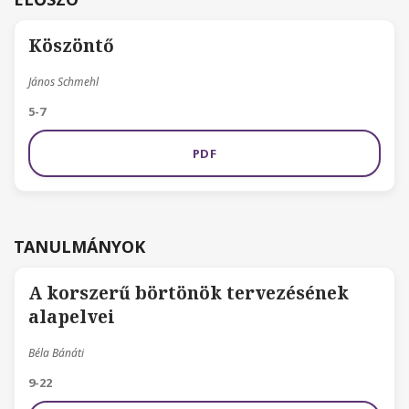
Köszöntő
János Schmehl
5-7
PDF
TANULMÁNYOK
A korszerű börtönök tervezésének
alapelvei
Béla Bánáti
9-22