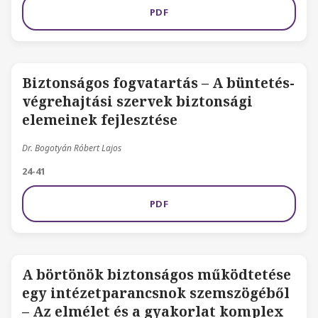
PDF
Biztonságos fogvatartás – A büntetés-
végrehajtási szervek biztonsági
elemeinek fejlesztése
Dr. Bogotyán Róbert Lajos
24-41
PDF
A börtönök biztonságos működtetése
egy intézetparancsnok szemszögéből
– Az elmélet és a gyakorlat komplex