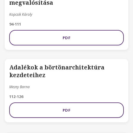
megvalósítása
Kopcsik Károly
94-111
PDF
Adalékok a börtönarchitektúra
kezdeteihez
Mezey Barna
112-126
PDF