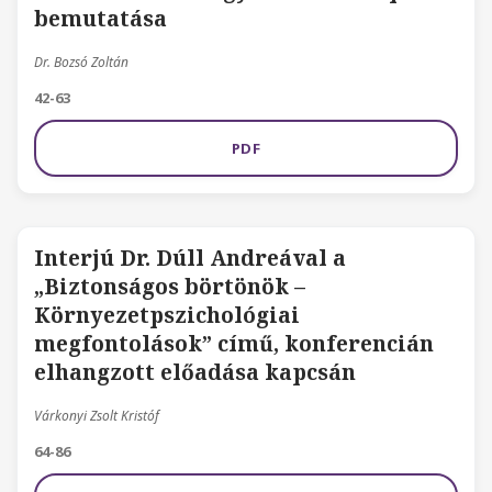
bemutatása
Dr. Bozsó Zoltán
42-63
PDF
Interjú Dr. Dúll Andreával a
„Biztonságos börtönök –
Környezetpszichológiai
megfontolások” című, konferencián
elhangzott előadása kapcsán
Várkonyi Zsolt Kristóf
64-86