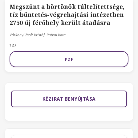
Megszűnt a börtönök túltelítettsége,
tíz büntetés-végrehajtási intézetben
2750 új férőhely került átadásra
Várkonyi Zsolt Kristóf, Rutkai Kata
127
PDF
KÉZIRAT BENYÚJTÁSA