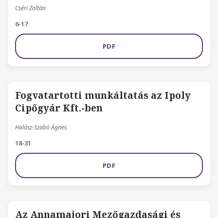
Cséri Zoltán
6-17
PDF
Fogvatartotti munkáltatás az Ipoly
Cipőgyár Kft.-ben
Halász-Szabó Ágnes
18-31
PDF
Az Annamajori Mezőgazdasági és