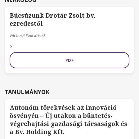
Búcsúzunk Drotár Zsolt bv.
ezredestől
Várkonyi Zsolt Kristóf
5
PDF
TANULMÁNYOK
Autonóm törekvések az innováció
ösvényén – Új utakon a büntetés-
végrehajtási gazdasági társaságok és
a Bv. Holding Kft.