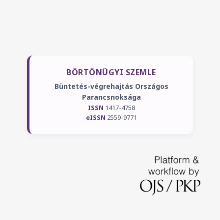
BÖRTÖNÜGYI SZEMLE
Büntetés-végrehajtás Országos
Parancsnoksága
ISSN
1417-4758
eISSN
2559-9771