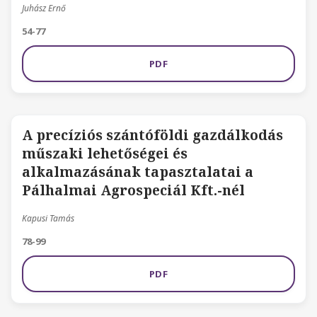
Juhász Ernő
54-77
PDF
A precíziós szántóföldi gazdálkodás
műszaki lehetőségei és
alkalmazásának tapasztalatai a
Pálhalmai Agrospeciál Kft.-nél
Kapusi Tamás
78-99
PDF