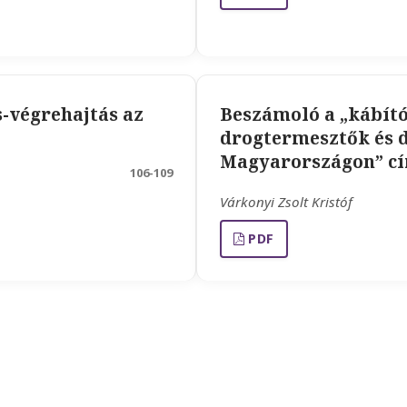
-végrehajtás az
Beszámoló a „kábít
drogtermesztők és 
Magyarországon” cí
106-109
Várkonyi Zsolt Kristóf
PDF