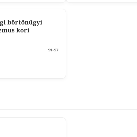
gi börtönügyi
izmus kori
91-97