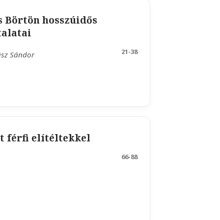
s Börtön hosszúidős
talatai
21-38
ász Sándor
 férfi elítéltekkel
66-88