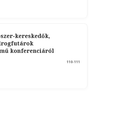
ószer-kereskedők,
drogfutárok
mű konferenciáról
110-111