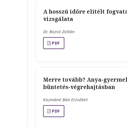
A hosszú időre elítélt fogvat
vizsgálata
Dr. Bozsó Zoltán
PDF
Merre tovább? Anya-gyermek
büntetés-végrehajtásban
Kozmáné Bán Erzsébet
PDF