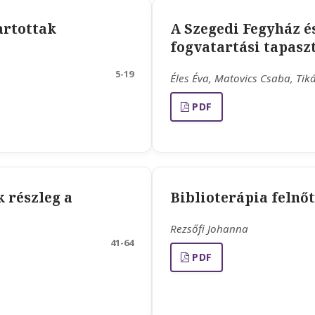
artottak
A Szegedi Fegyház é
fogvatartási tapasz
5-19
Éles Éva, Matovics Csaba, Tik
PDF
 részleg a
Biblioterápia felnőtt
Rezsőfi Johanna
41-64
PDF