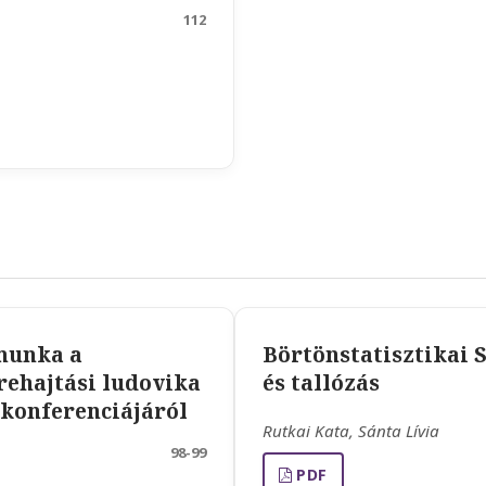
112
munka a
Börtönstatisztikai S
rehajtási ludovika
és tallózás
konferenciájáról
Rutkai Kata, Sánta Lívia
98-99
PDF