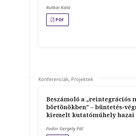
Rutkai Kata
PDF
Konferenciák, Projektek
Beszámoló a „reintegrációs 
börtönökben” – büntetés-vég
kiemelt kutatóműhely hazai 
Fodor Gergely Pál