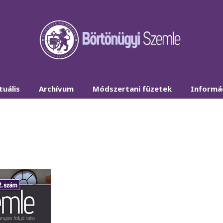
tuális
Archívum
Módszertani füzetek
Informá