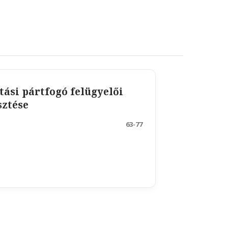
tási pártfogó felügyelői
sztése
63-77