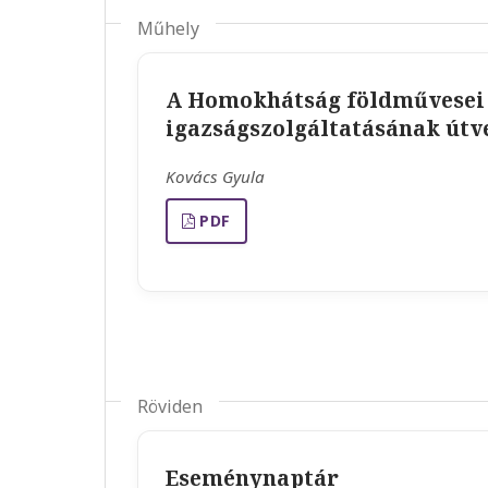
Műhely
A Homokhátság földművesei 
igazságszolgáltatásának útv
Kovács Gyula
PDF
Röviden
Eseménynaptár