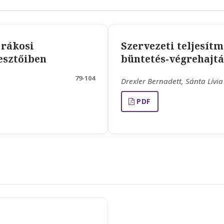
rákosi
Szervezeti teljesít
esztőiben
büntetés-végrehajtá
79-104
Drexler Bernadett, Sánta Lívia
PDF