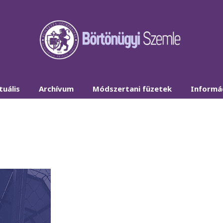
tuális
Archívum
Módszertani füzetek
Informá