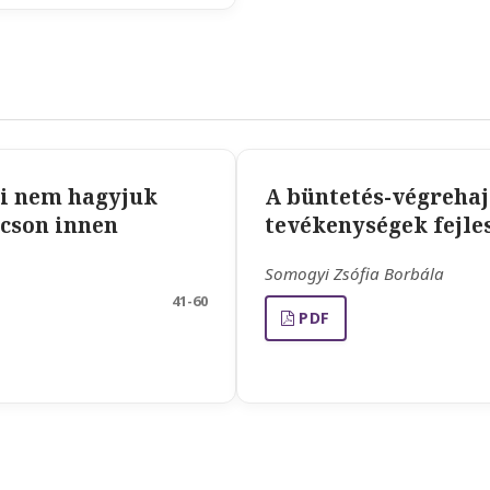
ni nem hagyjuk
A büntetés-végrehaj
ácson innen
tevékenységek fejle
Somogyi Zsófia Borbála
41-60
PDF