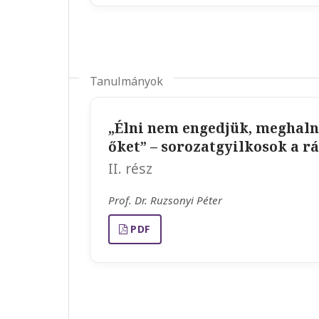
Tanulmányok
„Élni nem engedjük, meghal
őket” – sorozatgyilkosok a r
II. rész
Prof. Dr. Ruzsonyi Péter
PDF