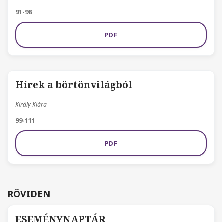
91-98
PDF
Hírek a börtönvilágból
Király Klára
99-111
PDF
RÖVIDEN
ESEMÉNYNAPTÁR