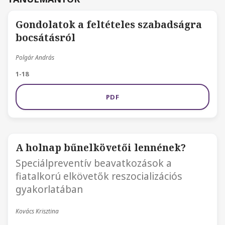
Gondolatok a feltételes szabadságra
bocsátásról
Polgár András
1-18
PDF
A holnap bűnelkövetői lennének?
Speciálpreventív beavatkozások a
fiatalkorú elkövetők reszocializációs
gyakorlatában
Kovács Krisztina