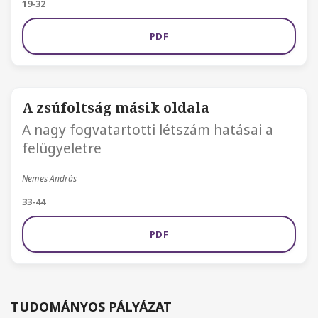
19-32
PDF
A zsúfoltság másik oldala
A nagy fogvatartotti létszám hatásai a
felügyeletre
Nemes András
33-44
PDF
TUDOMÁNYOS PÁLYÁZAT