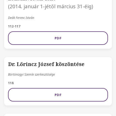
(2014. január 1-jétől március 31-éig)
Deák Ferenc István
112-117
PDF
Dr. Lőrincz József köszöntése
Börtönügyi Szemle szerkesztősége
118
PDF