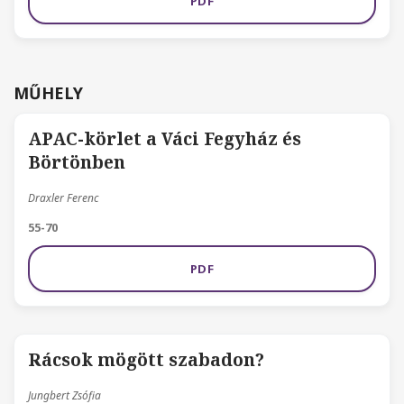
PDF
MŰHELY
APAC-körlet a Váci Fegyház és
Börtönben
Draxler Ferenc
55-70
PDF
Rácsok mögött szabadon?
Jungbert Zsófia