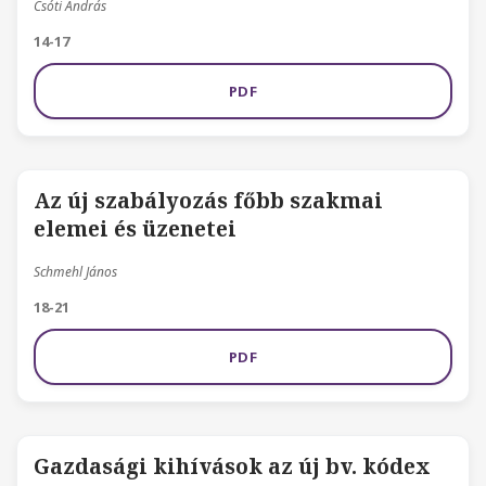
Csóti András
14-17
PDF
Az új szabályozás főbb szakmai
elemei és üzenetei
Schmehl János
18-21
PDF
Gazdasági kihívások az új bv. kódex