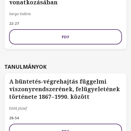
vonatkozásában
Varga Valéria
22-27
PDF
TANULMÁNYOK
A büntetés-végrehajtás függelmi
viszonyrendszerének, felügyeletének
története 1867–1990. között
Estók József
28-54