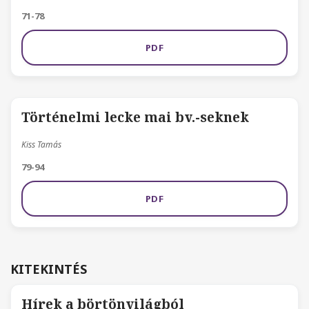
71-78
PDF
Történelmi lecke mai bv.-seknek
Kiss Tamás
79-94
PDF
KITEKINTÉS
Hírek a börtönvilágból