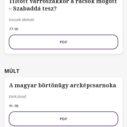
Tiltott varrószakkör a rácsok mögött
– Szabaddá tesz?
Szucsáki Melinda
77-90
PDF
MÚLT
A magyar börtönügy arcképcsarnoka
Estók József
91-98
PDF