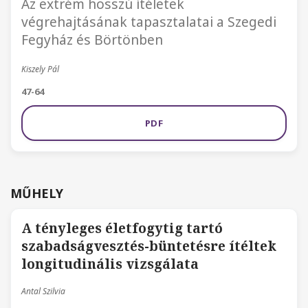
Az extrém hosszú ítéletek
végrehajtásának tapasztalatai a Szegedi
Fegyház és Börtönben
Kiszely Pál
47-64
PDF
MŰHELY
A tényleges életfogytig tartó
szabadságvesztés-büntetésre ítéltek
longitudinális vizsgálata
Antal Szilvia