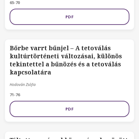
65-70
PDF
Bőrbe varrt bűnjel – A tetoválás
kultúrtörténeti változásai, különös
tekintettel a bűnözés és a tetoválás
kapcsolatára
Hodován Zsófia
71-76
PDF