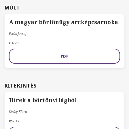
MÚLT
A magyar börtönügy arcképcsarnoka
Estók József
63-70
PDF
KITEKINTÉS
Hírek a börtönvilágból
Király Klára
89-98