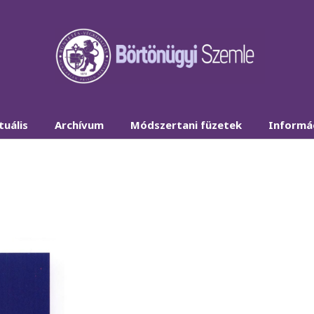
tuális
Archívum
Módszertani füzetek
Informá