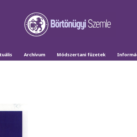
tuális
Archívum
Módszertani füzetek
Informá