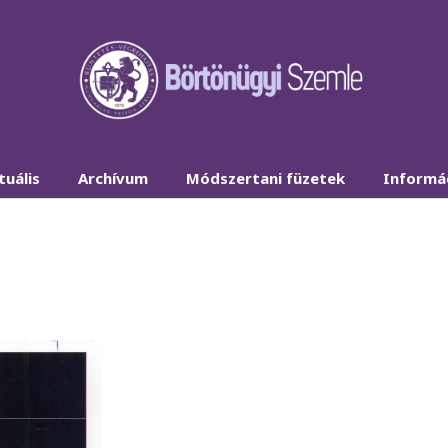
tuális
Archívum
Módszertani füzetek
Informá