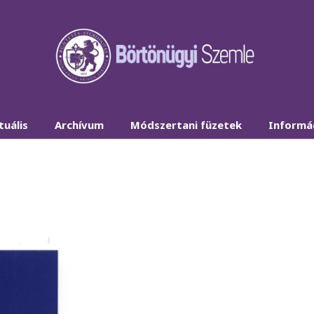
tuális
Archívum
Módszertani füzetek
Informá