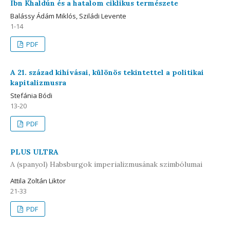
Ibn Khaldún és a hatalom ciklikus természete
Balássy Ádám Miklós, Sziládi Levente
1-14
PDF
A 21. század kihívásai, különös tekintettel a politikai
kapitalizmusra
Stefánia Bódi
13-20
PDF
PLUS ULTRA
A (spanyol) Habsburgok imperializmusának szimbólumai
Attila Zoltán Liktor
21-33
PDF