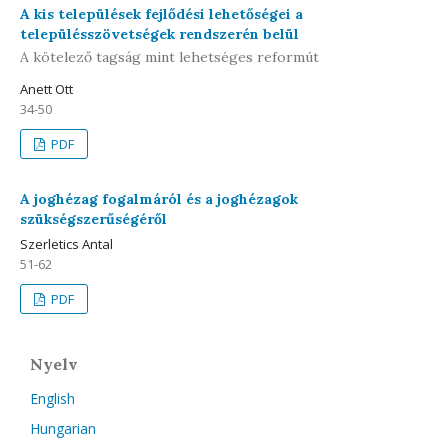
A kis települések fejlődési lehetőségei a
településszövetségek rendszerén belül
A kötelező tagság mint lehetséges reformút
Anett Ott
34-50
PDF
A joghézag fogalmáról és a joghézagok
szükségszerűségéről
Szerletics Antal
51-62
PDF
Nyelv
English
Hungarian