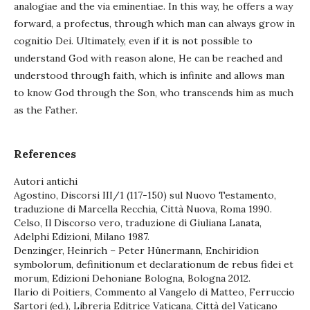
analogiae and the via eminentiae. In this way, he offers a way
forward, a profectus, through which man can always grow in
cognitio Dei. Ultimately, even if it is not possible to
understand God with reason alone, He can be reached and
understood through faith, which is infinite and allows man
to know God through the Son, who transcends him as much
as the Father.
References
Autori antichi
Agostino, Discorsi III/1 (117-150) sul Nuovo Testamento,
traduzione di Marcella Recchia, Città Nuova, Roma 1990.
Celso, Il Discorso vero, traduzione di Giuliana Lanata,
Adelphi Edizioni, Milano 1987.
Denzinger, Heinrich – Peter Hünermann, Enchiridion
symbolorum, definitionum et declarationum de rebus fidei et
morum, Edizioni Dehoniane Bologna, Bologna 2012.
Ilario di Poitiers, Commento al Vangelo di Matteo, Ferruccio
Sartori (ed.), Libreria Editrice Vaticana, Città del Vaticano