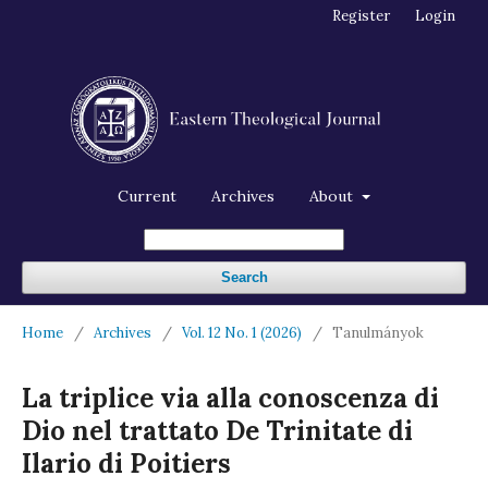
Register
Login
Current
Archives
About
Search
Home
/
Archives
/
Vol. 12 No. 1 (2026)
/
Tanulmányok
La triplice via alla conoscenza di
Dio nel trattato De Trinitate di
Ilario di Poitiers