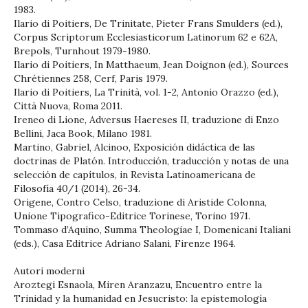
1983.
Ilario di Poitiers, De Trinitate, Pieter Frans Smulders (ed.),
Corpus Scriptorum Ecclesiasticorum Latinorum 62 e 62A,
Brepols, Turnhout 1979-1980.
Ilario di Poitiers, In Matthaeum, Jean Doignon (ed.), Sources
Chrétiennes 258, Cerf, Paris 1979.
Ilario di Poitiers, La Trinità, vol. 1-2, Antonio Orazzo (ed.),
Città Nuova, Roma 2011.
Ireneo di Lione, Adversus Haereses II, traduzione di Enzo
Bellini, Jaca Book, Milano 1981.
Martino, Gabriel, Alcinoo, Exposición didáctica de las
doctrinas de Platón. Introducción, traducción y notas de una
selección de capítulos, in Revista Latinoamericana de
Filosofía 40/1 (2014), 26-34.
Origene, Contro Celso, traduzione di Aristide Colonna,
Unione Tipografico-Editrice Torinese, Torino 1971.
Tommaso d’Aquino, Summa Theologiae I, Domenicani Italiani
(eds.), Casa Editrice Adriano Salani, Firenze 1964.
Autori moderni
Aroztegi Esnaola, Miren Aranzazu, Encuentro entre la
Trinidad y la humanidad en Jesucristo: la epistemología