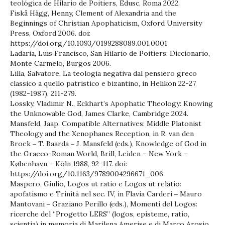
teológica de Hilario de Poitiers, Edusc, Roma 2022.
Fiskå Hägg, Henny, Clement of Alexandria and the
Beginnings of Christian Apophaticism, Oxford University
Press, Oxford 2006. doi:
https://doi.org/10.1093/0199288089.001.0001
Ladaria, Luis Francisco, San Hilario de Poitiers: Diccionario,
Monte Carmelo, Burgos 2006.
Lilla, Salvatore, La teologia negativa dal pensiero greco
classico a quello patristico e bizantino, in Helikon 22-27
(1982-1987), 211-279.
Lossky, Vladimir N., Eckhart’s Apophatic Theology: Knowing
the Unknowable God, James Clarke, Cambridge 2024.
Mansfeld, Jaap, Compatible Alternatives: Middle Platonist
Theology and the Xenophanes Reception, in R. van den
Broek ‒ T. Baarda ‒ J. Mansfeld (eds.), Knowledge of God in
the Graeco-Roman World, Brill, Leiden – New York –
København – Köln 1988, 92-117. doi:
https://doi.org/10.1163/9789004296671_006
Maspero, Giulio, Logos ut ratio e Logos ut relatio:
apofatismo e Trinità nel sec. IV, in Flavia Carderi ‒ Mauro
Mantovani ‒ Graziano Perillo (eds.), Momenti del Logos:
ricerche del “Progetto LERS” (logos, episteme, ratio,
scientia) in memoria di Marilena Amerise e di Marco Arosio,