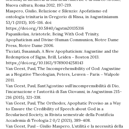
Nuova cultura, Roma 2012, 197-219.
Maspero, Giulio, Relazione e Silenzio: Apofatismo ed
ontologia trinitaria in Gregorio di Nissa, in Augustinianum
53/1 (2013), 105-116. doi:
https://doi.org/10.5840/agstm20135316
Papanikolau, Aristotele, Being With God: Trinity,
Apophaticism and Divine-Human Communion, Notre Dame
Press, Notre Dame 2006.
Ticciati, Susannah, A New Apophaticism: Augustine and the
Redemption of Signs, Brill, Leiden ‒ Boston 2013.
https://doi.org/10.1163/9789004258143
Van Geest, Paul, The Incomprehensibility of God: Augustine
as a Negative Theologian, Peters, Leuven ‒ Paris ‒ Walpole
2011.
Van Geest, Paul, Sant’Agostino sull’incomprensibilità di Dio,
l’incarnazione e l’autorità di San Giovanni, in Augustinus 215-
216 (2015), 321-338.
Van Geest, Paul, The Orthodox, Apophatic Proviso as a Way
to Ensure the Credibility of Speech about God in a
Secularised Society, in Rivista semestrale della Pontificia
Accademia di Teologia 2 0/2 (2021), 389-408.
Van Geest, Paul ‒ Giulio Maspero, L’utilità e la necessità della