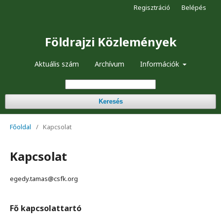
Regisztráció
Belépés
Földrajzi Közlemények
Aktuális szám
Archívum
Információk
Keresés
Főoldal
/
Kapcsolat
Kapcsolat
egedy.tamas@csfk.org
Fő kapcsolattartó