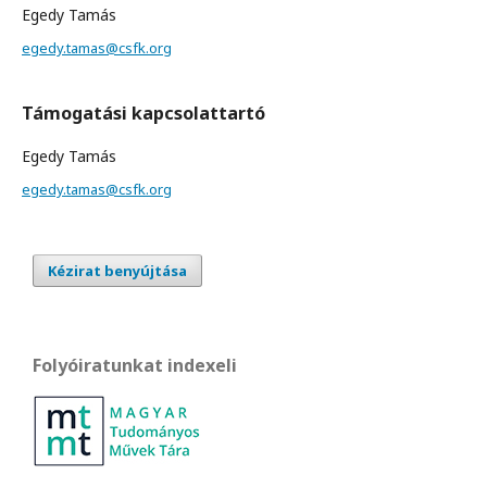
Egedy Tamás
egedy.tamas@csfk.org
Támogatási kapcsolattartó
Egedy Tamás
egedy.tamas@csfk.org
Kézirat benyújtása
Folyóiratunkat indexeli