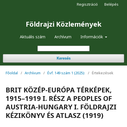
Regisztráció
Belépés
Földrajzi Közlemények
Aktuális szám
Archívum
Információk
Keresés
Főoldal
/
Archívum
/
Évf. 149 szám 1 (2025):
/
Értekezések
BRIT KÖZÉP-EURÓPA TÉRKÉPEK,
1915–1919 I. RÉSZ A PEOPLES OF
AUSTRIA-HUNGARY I. FÖLDRAJZI
KÉZIKÖNYV ÉS ATLASZ (1919)