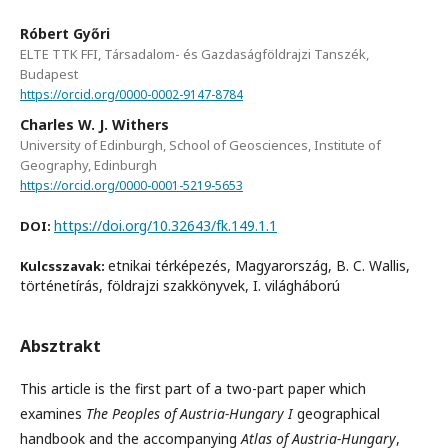
Róbert Győri
ELTE TTK FFI, Társadalom- és Gazdaságföldrajzi Tanszék,
Budapest
https://orcid.org/0000-0002-9147-8784
Charles W. J. Withers
University of Edinburgh, School of Geosciences, Institute of
Geography, Edinburgh
https://orcid.org/0000-0001-5219-5653
https://doi.org/10.32643/fk.149.1.1
DOI:
etnikai térképezés, Magyarország, B. C. Wallis,
Kulcsszavak:
történetírás, földrajzi szakkönyvek, I. világháború
Absztrakt
This article is the first part of a two-part paper which
examines
The Peoples of Austria-Hungary I
geographical
handbook and the accompanying
Atlas of Austria-Hungary
,