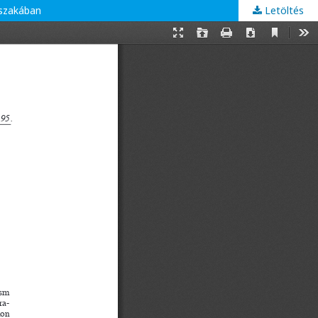
őszakában
Letöltés