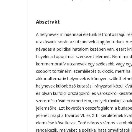
Absztrakt
A helynevek mindennapi életünk létfontosságú rés
utazásaink során az utcanevek alapján tudunk me
névadás a politikai hatalom kezében van, ezért k
figyelni a toponímiai szerkezet elemeit. Nem min
kommemoratív utcanevek egy szélesebb vagy egy
csoport történelmi szemléletét tükrözik, mert ha 
akkor alternatív helynevek is könnyen születhet
helynevek különböző kutatási irányzatai közül kív
és olyan külföldi országokról és városokról készí
szeretnék röviden ismertetni, melyek rávilágítan
jellemzőire. Ezt követően összefoglalom a budape
jelenét majd a főváros VI. és XIII. kerületének kval
elemzése következik. Terézváros számos szimboli
rendelkezik, melyeket a politikai hatalomváltások 