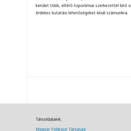
kerület több, eltérő toponímiai szerkezettel bíró v
érdekes kutatási lehetőségeket kínál számunkra.
Társoldalaink:
Magyar Földrajzi Társa
ság