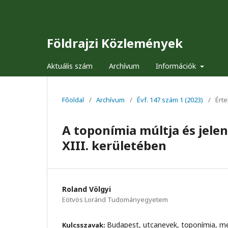
Földrajzi Közlemények
Aktuális szám
Archívum
Információk
Főoldal
/
Archívum
/
Évf. 147 szám 1 (2023)
/
Ért
A toponímia múltja és jelen
XIII. kerületében
Roland Völgyi
Eötvös Loránd Tudományegyetem
Budapest, utcanevek, toponímia, m
Kulcsszavak: