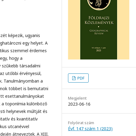
zét képezik, ugyanis
ghatározni egy helyet. A
ritikus szemmel érdemes
degy, hogy a
 szűkebb társadalmi
az utóbbi érvényesül,
PDF
nek. Tanulmányomban a
ánok többet is bemutatni
tett esettanulmányokat
Megjelent
ak a toponímia különböző
2023-06-16
sti helynevek múltját és
itatív és kvantitatív
Folyóirat szám
kus utcanévvel
Évf. 147 szám 1 (2023)
idején átneveztek. A XIII.