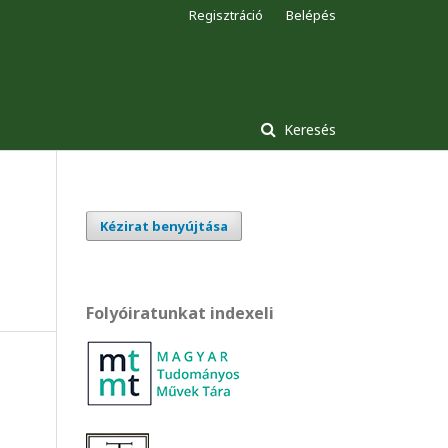
Regisztráció
Belépés
Keresés
Kézirat benyújtása
Folyóiratunkat indexeli