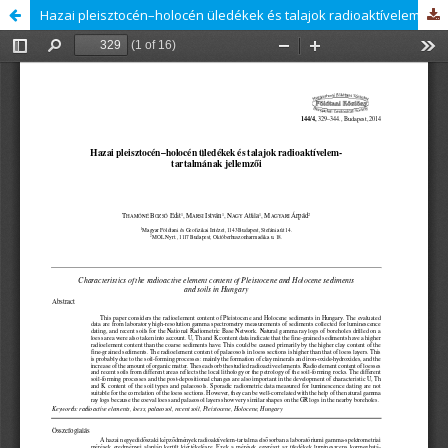
Hazai pleisztocén–holocén üledékek és talajok radioaktívelem-tartalmának jellemzői