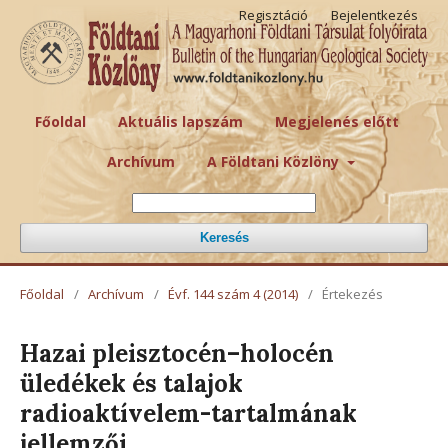
Regisztáció
Bejelentkezés
Főoldal
Aktuális lapszám
Megjelenés előtt
Archívum
A Földtani Közlöny
Keresés
Főoldal
/
Archívum
/
Évf. 144 szám 4 (2014)
/
Értekezés
Hazai pleisztocén–holocén
üledékek és talajok
radioaktívelem-tartalmának
jellemzői