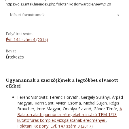
https://ojs3.mtak.hu/index.php/foldtanikozlony/article/view/2120
Idézet formátumok
Folyóirat szám
Évf. 144 szám 4 (2014)
Rovat
Értekezés
Ugyanannak a szerző(k)nek a legtöbbet olvasott
cikkei
Ferenc Visnovitz, Ferenc Horváth, Gergely Surányi, Árpád
Magyari, Karin Sant, Vivien Csoma, Michal Šujan, Régis
Braucher, Imre Magyar, Orsolya Sztanó, Gábor Timár,
A
Balaton alatti pannóniai rétegeket mintázó TFM-1/13
kutatófúrás komplex vizsgálatának eredményei
,
Földtani Közlöny: Évf. 147 szám 3 (2017)