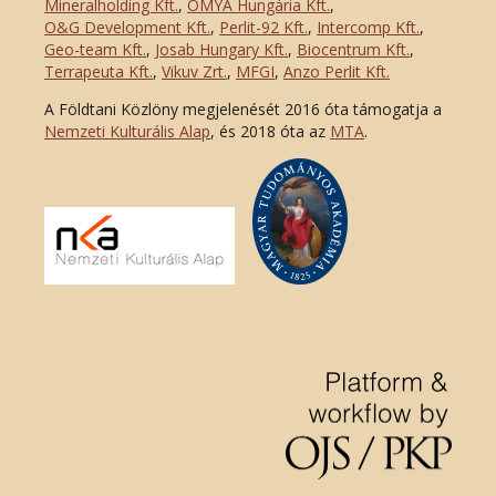
Mineralholding Kft.
,
OMYA Hungária Kft.
,
O&G Development Kft
.
,
Perlit-92 Kft.
,
Intercomp Kft.
,
Geo-team Kft.
,
Josab Hungary Kft.
,
Biocentrum Kft.
,
Terrapeuta Kft.
,
Vikuv Zrt.
,
MFGI
,
Anzo Perlit Kft.
A Földtani Közlöny megjelenését 2016 óta támogatja a
Nemzeti Kulturális Alap
, és 2018 óta az
MTA
.