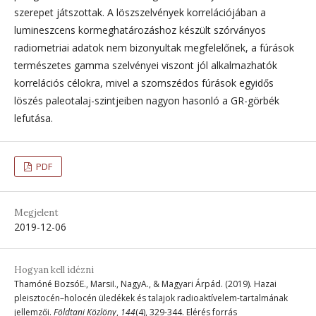
szerepet játszottak. A löszszelvények korrelációjában a
lumineszcens kormeghatározáshoz készült szórványos
radiometriai adatok nem bizonyultak megfelelőnek, a fúrások
természetes gamma szelvényei viszont jól alkalmazhatók
korrelációs célokra, mivel a szomszédos fúrások egyidős
löszés paleotalaj-szintjeiben nagyon hasonló a GR-görbék
lefutása.
PDF
Megjelent
2019-12-06
Hogyan kell idézni
Thamóné BozsóE., MarsiI., NagyA., & Magyari Árpád. (2019). Hazai
pleisztocén–holocén üledékek és talajok radioaktívelem-tartalmának
jellemzői.
Földtani Közlöny
,
144
(4), 329-344. Elérés forrás