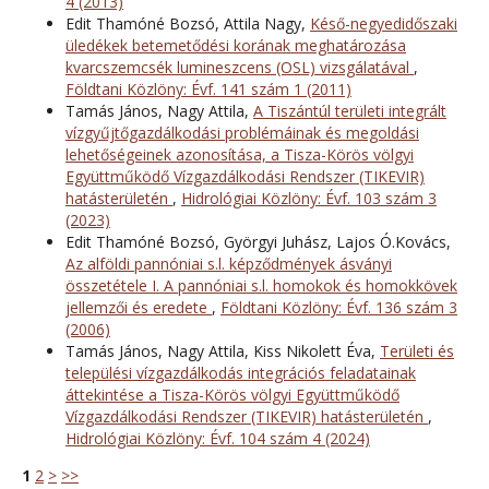
4 (2013)
Edit Thamóné Bozsó, Attila Nagy,
Késő-negyedidőszaki
üledékek betemetődési korának meghatározása
kvarcszemcsék lumineszcens (OSL) vizsgálatával
,
Földtani Közlöny: Évf. 141 szám 1 (2011)
Tamás János, Nagy Attila,
A Tiszántúl területi integrált
vízgyűjtőgazdálkodási problémáinak és megoldási
lehetőségeinek azonosítása, a Tisza-Körös völgyi
Együttműködő Vízgazdálkodási Rendszer (TIKEVIR)
hatásterületén
,
Hidrológiai Közlöny: Évf. 103 szám 3
(2023)
Edit Thamóné Bozsó, Györgyi Juhász, Lajos Ó.Kovács,
Az alföldi pannóniai s.l. képződmények ásványi
összetétele I. A pannóniai s.l. homokok és homokkövek
jellemzői és eredete
,
Földtani Közlöny: Évf. 136 szám 3
(2006)
Tamás János, Nagy Attila, Kiss Nikolett Éva,
Területi és
települési vízgazdálkodás integrációs feladatainak
áttekintése a Tisza-Körös völgyi Együttműködő
Vízgazdálkodási Rendszer (TIKEVIR) hatásterületén
,
Hidrológiai Közlöny: Évf. 104 szám 4 (2024)
1
2
>
>>