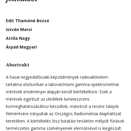
Edit Thamóné Bozsó
István Marsi
Attila Nagy
Árpád Magyari
Absztrakt
A hazai negyedidőszaki képződmények radioaktívelem-
tartalma elsősorban a laboratóriumi gamma-spektrometriai
mérések eredményei alapján került kiértékelésre. Ezek a
mérések egyrészt az üledékek lumineszcens
kormeghatározásához készültek, másrészt a recens talajok
felmérésére irányultak az Országos Radiometriai Alaphálózat
keretében. A kiértékelés lösz kutatási területen mélyült fúrások
természetes gamma szelvényeinek elemzésével is kiegészült.