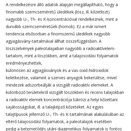
A rendelkezésre álló adatok alapján megállapítható, hogy a
finomabb szemcseméretű üledékek (lösz, ill. kőzetliszt)
nagyobb U-, Th- és K-koncentrációval rendelkeznek, mint a
durvább szemcseméretűek (homok). Ez a már ismert
tendencia elsősorban a finomszemű üledékek nagyobb
agyagásvány-tartalmával állhat összefüggésben. A
löszszelvények paleotalajaiban nagyobb a radioaktívelem-
tartalom, mint a löszökben, amit a talajosodási folyamatok
eredményezhettek,
különösen az agyagásványok és a vas-oxid-hidroxidok
keletkezése, valamint a szerves anyagok bekerülése, mivel
mindezek adszorbeálják a vizsgált radioaktív elemeket. A
különböző területekről vizsgált löszökben és recens talajokban
a radioaktív elemek koncentrációja tükrözi a helyi kőzettani
sajátosságokat, ill. a talajképző kőzeteket. Az egyes
talajtípusok jellemző U-, Th- és K-tartalmának alakulásában az
eltérő talajosodási folyamatok, a paleotalajok esetében
pedig a betemetődés utáni diagenetikus folyamatok is fontos