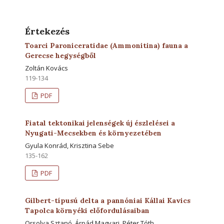
Értekezés
Toarci Paroniceratidae (Ammonitina) fauna a
Gerecse hegységből
Zoltán Kovács
119-134
PDF
Fiatal tektonikai jelenségek új észlelései a
Nyugati-Mecsekben és környezetében
Gyula Konrád, Krisztina Sebe
135-162
PDF
Gilbert-típusú delta a pannóniai Kállai Kavics
Tapolca környéki előfordulásaiban
Orsolya Sztanó, Árpád Magyari, Péter Tóth