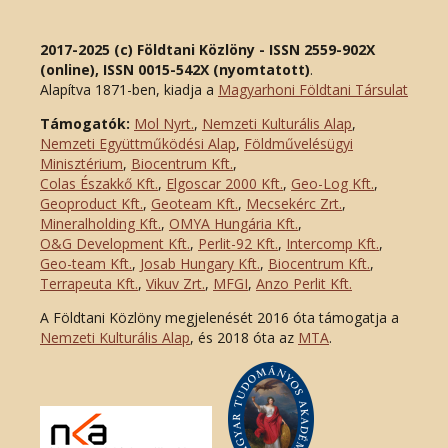
2017-2025 (c) Földtani Közlöny - ISSN 2559-902X
(online), ISSN 0015-542X (nyomtatott)
.
Alapítva 1871-ben, kiadja a
Magyarhoni Földtani Társulat
Támogatók:
Mol Nyrt.
,
Nemzeti Kulturális Alap
,
Nemzeti Együttműködési Alap
,
Földművelésügyi
Minisztérium
,
Biocentrum Kft.
,
Colas Északkő Kft
.
,
Elgoscar 2000 Kft
.
,
Geo-Log Kft.
,
Geoproduct Kft.
,
Geoteam Kft.
,
Mecsekérc Zrt.
,
Mineralholding Kft.
,
OMYA Hungária Kft.
,
O&G Development Kft
.
,
Perlit-92 Kft.
,
Intercomp Kft.
,
Geo-team Kft.
,
Josab Hungary Kft.
,
Biocentrum Kft.
,
Terrapeuta Kft.
,
Vikuv Zrt.
,
MFGI
,
Anzo Perlit Kft.
A Földtani Közlöny megjelenését 2016 óta támogatja a
Nemzeti Kulturális Alap
, és 2018 óta az
MTA
.