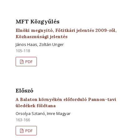
MFT Közgyűlés
Elnöki megnyitó, Főtitkári jelentés 2009-ről,
Közhasznúsági jelentés
János Haas, Zoltán Unger
105-118
PDF
Előszó
A Balaton környékén előforduló Pannon-tavi
üledékek földtana
Orsolya Sztanó, Imre Magyar
163-166
PDF