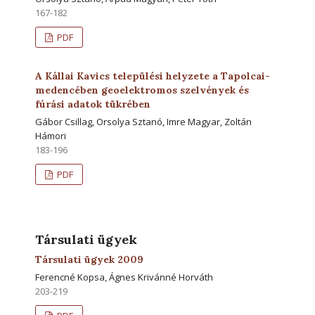
167-182
PDF
A Kállai Kavics települési helyzete a Tapolcai-
medencében geoelektromos szelvények és
fúrási adatok tükrében
Gábor Csillag, Orsolya Sztanó, Imre Magyar, Zoltán
Hámori
183-196
PDF
Társulati ügyek
Társulati ügyek 2009
Ferencné Kopsa, Ágnes Krivánné Horváth
203-219