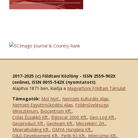
2017-2025 (c) Földtani Közlöny - ISSN 2559-902X
(online), ISSN 0015-542X (nyomtatott)
.
Alapítva 1871-ben, kiadja a
Magyarhoni Földtani Társulat
Támogatók:
Mol Nyrt.
,
Nemzeti Kulturális Alap
,
Nemzeti Együttműködési Alap
,
Földművelésügyi
Minisztérium
,
Biocentrum Kft.
,
Colas Északkő Kft
.
,
Elgoscar 2000 Kft
.
,
Geo-Log Kft.
,
Geoproduct Kft.
,
Geoteam Kft.
,
Mecsekérc Zrt.
,
Mineralholding Kft.
,
OMYA Hungária Kft.
,
O&G Development Kft
.
,
Perlit-92 Kft.
,
Intercomp Kft.
,