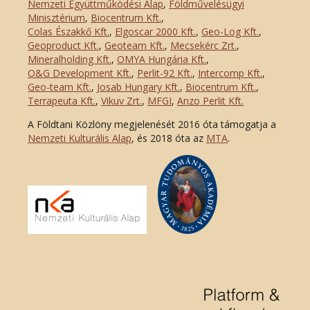
Nemzeti Együttműködési Alap
,
Földművelésügyi
Minisztérium
,
Biocentrum Kft.
,
Colas Északkő Kft
.
,
Elgoscar 2000 Kft
.
,
Geo-Log Kft.
,
Geoproduct Kft.
,
Geoteam Kft.
,
Mecsekérc Zrt.
,
Mineralholding Kft.
,
OMYA Hungária Kft.
,
O&G Development Kft
.
,
Perlit-92 Kft.
,
Intercomp Kft.
,
Geo-team Kft.
,
Josab Hungary Kft.
,
Biocentrum Kft.
,
Terrapeuta Kft.
,
Vikuv Zrt.
,
MFGI
,
Anzo Perlit Kft.
A Földtani Közlöny megjelenését 2016 óta támogatja a
Nemzeti Kulturális Alap
, és 2018 óta az
MTA
.