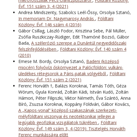
mikrofosszíliák Pécs-Danitzpusztáról
,
Földtani Közlöny:
Évf. 151 szám 3, 4 (2021)
Andrea Mindszenty, Szabolcs Leél-Őssy, Orsolya Sztanó,
In memoriam Dr. Nagymarosy András
,
Földtani
Közlöny: Évf. 146 szám 4 (2016)
Gábor Csillag, László Fodor, Krisztina Sebe, Pál Müller,
Zsófia Ruszkiczay-Rüdiger, Edit Thamóné Bozsó, Gábor
Bada,
A szélerózió szerepe a Dunántúl negyedidőszaki
felszínfejlődésében
,
Földtani Közlöny: Évf. 140 szám 4
(2010)
Emese M. Bordy, Orsolya Sztanó,
Badeni (középső
miocén) folyóvízi őskörnyezet a Palócföldön: vulkáni-
üledékes rétegsorok a Páris-patak völgyéből
,
Földtani
Közlöny: Évf. 151 szám 2 (2021)
Ferenc Horváth †, Balázs Koroknai, Tamás Tóth, Géza
Wórum, Gyula Konrád, Zoltán Kádi, István Kudó, Zoltán
Hámori, Péter Filipszki, Viktor Németh, Éva Szántó, Anna
Bíró, Zsuzsa Koroknai, Koppány Földvári, Gábor Kovács,
A „Kapos-vonal” középső szakaszának szerkezeti-
mélyföldtani viszonyai és neotektonikai jellegei a
legújabb geofizikai vizsgálatok tükrében
,
Földtani
Közlöny: Évf. 149 szám 3, 4 (2019): Tisztelgés Horváth
Ferenc munkássága előtt