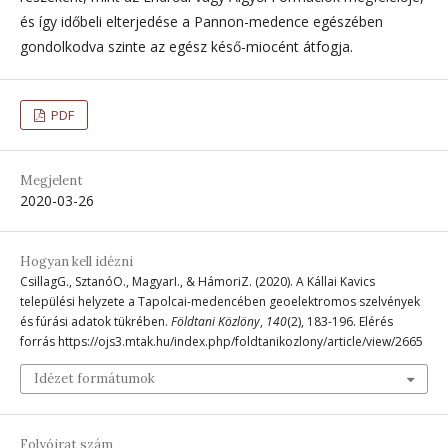
és így időbeli elterjedése a Pannon-medence egészében
gondolkodva szinte az egész késő-miocént átfogja.
PDF
Megjelent
2020-03-26
Hogyan kell idézni
CsillagG., SztanóO., MagyarI., & HámoriZ. (2020). A Kállai Kavics
települési helyzete a Tapolcai-medencében geoelektromos szelvények
és fúrási adatok tükrében.
Földtani Közlöny
,
140
(2), 183-196. Elérés
forrás https://ojs3.mtak.hu/index.php/foldtanikozlony/article/view/2665
Idézet formátumok
Folyóirat szám