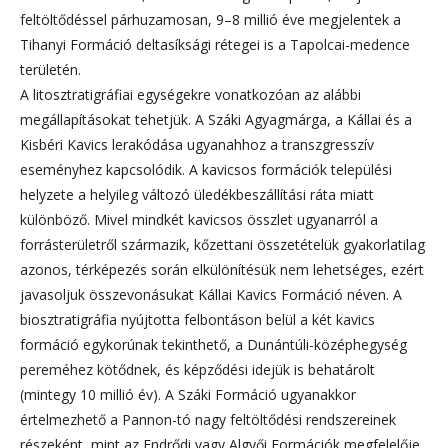
feltöltődéssel párhuzamosan, 9–8 millió éve megjelentek a
Tihanyi Formáció deltasíksági rétegei is a Tapolcai-medence
területén.
A litosztratigráfiai egységekre vonatkozóan az alábbi
megállapításokat tehetjük. A Száki Agyagmárga, a Kállai és a
Kisbéri Kavics lerakódása ugyanahhoz a transzgresszív
eseményhez kapcsolódik. A kavicsos formációk települési
helyzete a helyileg változó üledékbeszállítási ráta miatt
különböző. Mivel mindkét kavicsos összlet ugyanarról a
forrásterületről származik, kőzettani összetételük gyakorlatilag
azonos, térképezés során elkülönítésük nem lehetséges, ezért
javasoljuk összevonásukat Kállai Kavics Formáció néven. A
biosztratigráfia nyújtotta felbontáson belül a két kavics
formáció egykorúnak tekinthető, a Dunántúli-középhegység
pereméhez kötődnek, és képződési idejük is behatárolt
(mintegy 10 millió év). A Száki Formáció ugyanakkor
értelmezhető a Pannon-tó nagy feltöltődési rendszereinek
részeként, mint az Endrődi vagy Algyői Formációk megfelelője,