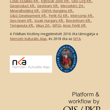
Colas Északkő Kft
.
,
Elgoscar 2000 Kft
.
,
Geo-Log Kft.
,
Geoproduct Kft.
,
Geoteam Kft.
,
Mecsekérc Zrt.
,
Mineralholding Kft.
,
OMYA Hungária Kft.
,
O&G Development Kft
.
,
Perlit-92 Kft.
,
Intercomp Kft.
,
Geo-team Kft.
,
Josab Hungary Kft.
,
Biocentrum Kft.
,
Terrapeuta Kft.
,
Vikuv Zrt.
,
MFGI
,
Anzo Perlit Kft.
A Földtani Közlöny megjelenését 2016 óta támogatja a
Nemzeti Kulturális Alap
, és 2018 óta az
MTA
.