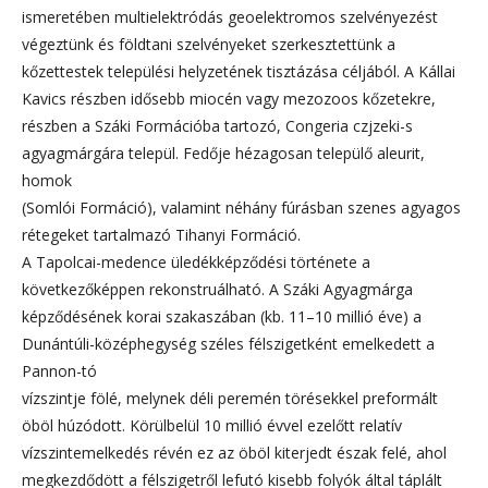
ismeretében multielektródás geoelektromos szelvényezést
végeztünk és földtani szelvényeket szerkesztettünk a
kőzettestek települési helyzetének tisztázása céljából. A Kállai
Kavics részben idősebb miocén vagy mezozoos kőzetekre,
részben a Száki Formációba tartozó, Congeria czjzeki-s
agyagmárgára települ. Fedője hézagosan települő aleurit,
homok
(Somlói Formáció), valamint néhány fúrásban szenes agyagos
rétegeket tartalmazó Tihanyi Formáció.
A Tapolcai-medence üledékképződési története a
következőképpen rekonstruálható. A Száki Agyagmárga
képződésének korai szakaszában (kb. 11–10 millió éve) a
Dunántúli-középhegység széles félszigetként emelkedett a
Pannon-tó
vízszintje fölé, melynek déli peremén törésekkel preformált
öböl húzódott. Körülbelül 10 millió évvel ezelőtt relatív
vízszintemelkedés révén ez az öböl kiterjedt észak felé, ahol
megkezdődött a félszigetről lefutó kisebb folyók által táplált