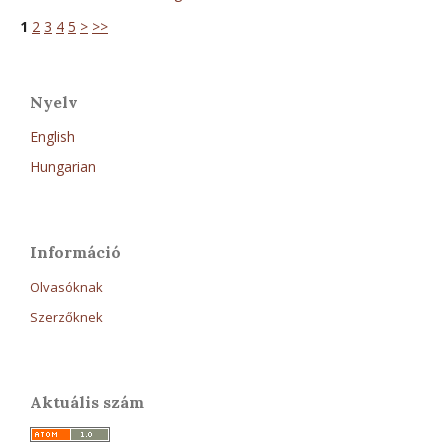
1
2
3
4
5
>
>>
Nyelv
English
Hungarian
Információ
Olvasóknak
Szerzőknek
Aktuális szám