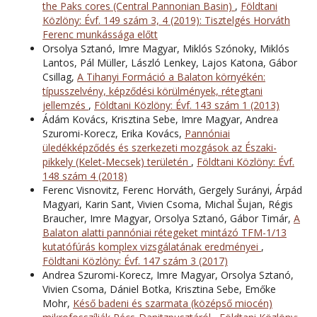
the Paks cores (Central Pannonian Basin)
,
Földtani
Közlöny: Évf. 149 szám 3, 4 (2019): Tisztelgés Horváth
Ferenc munkássága előtt
Orsolya Sztanó, Imre Magyar, Miklós Szónoky, Miklós
Lantos, Pál Müller, László Lenkey, Lajos Katona, Gábor
Csillag,
A Tihanyi Formáció a Balaton környékén:
típusszelvény, képződési körülmények, rétegtani
jellemzés
,
Földtani Közlöny: Évf. 143 szám 1 (2013)
Ádám Kovács, Krisztina Sebe, Imre Magyar, Andrea
Szuromi-Korecz, Erika Kovács,
Pannóniai
üledékképződés és szerkezeti mozgások az Északi-
pikkely (Kelet-Mecsek) területén
,
Földtani Közlöny: Évf.
148 szám 4 (2018)
Ferenc Visnovitz, Ferenc Horváth, Gergely Surányi, Árpád
Magyari, Karin Sant, Vivien Csoma, Michal Šujan, Régis
Braucher, Imre Magyar, Orsolya Sztanó, Gábor Timár,
A
Balaton alatti pannóniai rétegeket mintázó TFM-1/13
kutatófúrás komplex vizsgálatának eredményei
,
Földtani Közlöny: Évf. 147 szám 3 (2017)
Andrea Szuromi-Korecz, Imre Magyar, Orsolya Sztanó,
Vivien Csoma, Dániel Botka, Krisztina Sebe, Emőke
Mohr,
Késő badeni és szarmata (középső miocén)