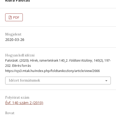
Klára Palotás
PDF
Megjelent
2020-03-26
Hogyan kell idézni
PalotásK. (2020). Hírek, ismertetések 140_2.
Földtani Közlöny
,
140
(2), 197-
202. Elérés forrás
https://ojs3.mtak.hu/index.php/foldtanikozlony/article/view/2666
Idézet formátumok
Folyóirat szám
Évf. 140 szám 2 (2010)
Rovat