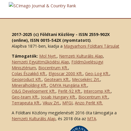
2017-2025 (c) Földtani Közlöny - ISSN 2559-902X
(online), ISSN 0015-542X (nyomtatott)
.
Alapítva 1871-ben, kiadja a
Magyarhoni Földtani Társulat
Támogatók:
Mol Nyrt.
,
Nemzeti Kulturális Alap
,
Nemzeti Együttműködési Alap
,
Földművelésügyi
Minisztérium
,
Biocentrum Kft.
,
Colas Északkő Kft
.
,
Elgoscar 2000 Kft
.
,
Geo-Log Kft.
,
Geoproduct Kft.
,
Geoteam Kft.
,
Mecsekérc Zrt.
,
Mineralholding Kft.
,
OMYA Hungária Kft.
,
O&G Development Kft
.
,
Perlit-92 Kft.
,
Intercomp Kft.
,
Geo-team Kft.
,
Josab Hungary Kft.
,
Biocentrum Kft.
,
Terrapeuta Kft.
,
Vikuv Zrt.
,
MFGI
,
Anzo Perlit Kft.
A Földtani Közlöny megjelenését 2016 óta támogatja a
Nemzeti Kulturális Alap
, és 2018 óta az
MTA
.