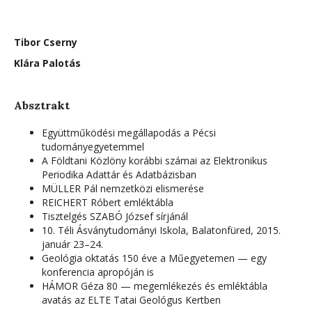
Tibor Cserny
Klára Palotás
Absztrakt
Együttműködési megállapodás a Pécsi
tudományegyetemmel
A Földtani Közlöny korábbi számai az Elektronikus
Periodika Adattár és Adatbázisban
MÜLLER Pál nemzetközi elismerése
REICHERT Róbert emléktábla
Tisztelgés SZABÓ József sírjánál
10. Téli Ásványtudományi Iskola, Balatonfüred, 2015.
január 23–24.
Geológia oktatás 150 éve a Műegyetemen — egy
konferencia apropóján is
HÁMOR Géza 80 — megemlékezés és emléktábla
avatás az ELTE Tatai Geológus Kertben