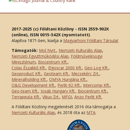
2017-2025 (c) Földtani Közlöny - ISSN 2559-902X
(online), ISSN 0015-542X (nyomtatott)
.
Alapítva 1871-ben, kiadja a
Magyarhoni Földtani Társulat
Támogatók:
Mol Nyrt.
,
Nemzeti Kulturális Alap
,
Nemzeti Együttműködési Alap
,
Földművelésügyi
Minisztérium
,
Biocentrum Kft.
,
Colas Északkő Kft
.
,
Elgoscar 2000 Kft
.
,
Geo-Log Kft.
,
Geoproduct Kft.
,
Geoteam Kft.
,
Mecsekérc Zrt.
,
Mineralholding Kft.
,
OMYA Hungária Kft.
,
O&G Development Kft
.
,
Perlit-92 Kft.
,
Intercomp Kft.
,
Geo-team Kft.
,
Josab Hungary Kft.
,
Biocentrum Kft.
,
Terrapeuta Kft.
,
Vikuv Zrt.
,
MFGI
,
Anzo Perlit Kft.
A Földtani Közlöny megjelenését 2016 óta támogatja a
Nemzeti Kulturális Alap
, és 2018 óta az
MTA
.