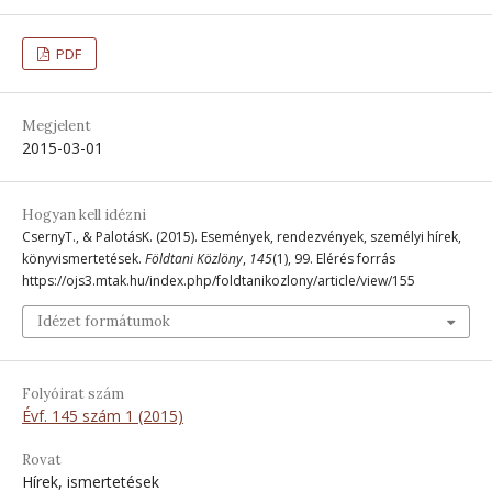
PDF
Megjelent
2015-03-01
Hogyan kell idézni
CsernyT., & PalotásK. (2015). Események, rendezvények, személyi hírek,
könyvismertetések.
Földtani Közlöny
,
145
(1), 99. Elérés forrás
https://ojs3.mtak.hu/index.php/foldtanikozlony/article/view/155
Idézet formátumok
Folyóirat szám
Évf. 145 szám 1 (2015)
Rovat
Hírek, ismertetések