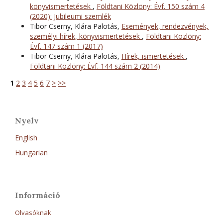
könyvismertetések
,
Földtani Közlöny: Évf. 150 szám 4
(2020): Jubileumi szemlék
Tibor Cserny, Klára Palotás,
Események, rendezvények,
személyi hírek, könyvismertetések
,
Földtani Közlöny:
Évf. 147 szám 1 (2017)
Tibor Cserny, Klára Palotás,
Hírek, ismertetések
,
Földtani Közlöny: Évf. 144 szám 2 (2014)
1
2
3
4
5
6
7
>
>>
Nyelv
English
Hungarian
Információ
Olvasóknak