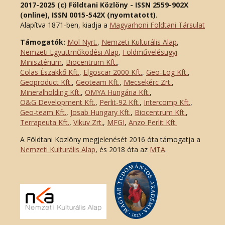
2017-2025 (c) Földtani Közlöny - ISSN 2559-902X
(online), ISSN 0015-542X (nyomtatott)
.
Alapítva 1871-ben, kiadja a
Magyarhoni Földtani Társulat
Támogatók:
Mol Nyrt.
,
Nemzeti Kulturális Alap
,
Nemzeti Együttműködési Alap
,
Földművelésügyi
Minisztérium
,
Biocentrum Kft.
,
Colas Északkő Kft
.
,
Elgoscar 2000 Kft
.
,
Geo-Log Kft.
,
Geoproduct Kft.
,
Geoteam Kft.
,
Mecsekérc Zrt.
,
Mineralholding Kft.
,
OMYA Hungária Kft.
,
O&G Development Kft
.
,
Perlit-92 Kft.
,
Intercomp Kft.
,
Geo-team Kft.
,
Josab Hungary Kft.
,
Biocentrum Kft.
,
Terrapeuta Kft.
,
Vikuv Zrt.
,
MFGI
,
Anzo Perlit Kft.
A Földtani Közlöny megjelenését 2016 óta támogatja a
Nemzeti Kulturális Alap
, és 2018 óta az
MTA
.