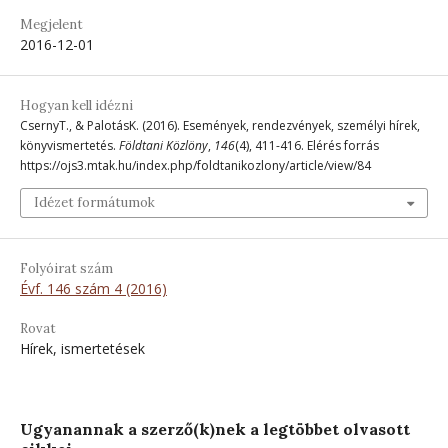
Megjelent
2016-12-01
Hogyan kell idézni
CsernyT., & PalotásK. (2016). Események, rendezvények, személyi hírek,
könyvismertetés.
Földtani Közlöny
,
146
(4), 411-416. Elérés forrás
https://ojs3.mtak.hu/index.php/foldtanikozlony/article/view/84
Idézet formátumok
Folyóirat szám
Évf. 146 szám 4 (2016)
Rovat
Hírek, ismertetések
Ugyanannak a szerző(k)nek a legtöbbet olvasott