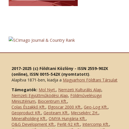
2017-2025 (c) Földtani Közlöny - ISSN 2559-902X
(online), ISSN 0015-542X (nyomtatott)
.
Alapítva 1871-ben, kiadja a
Magyarhoni Földtani Társulat
Támogatók:
Mol Nyrt.
,
Nemzeti Kulturális Alap
,
Nemzeti Együttműködési Alap
,
Földművelésügyi
Minisztérium
,
Biocentrum Kft.
,
Colas Északkő Kft
.
,
Elgoscar 2000 Kft
.
,
Geo-Log Kft.
,
Geoproduct Kft.
,
Geoteam Kft.
,
Mecsekérc Zrt.
,
Mineralholding Kft.
,
OMYA Hungária Kft.
,
O&G Development Kft
.
,
Perlit-92 Kft.
,
Intercomp Kft.
,