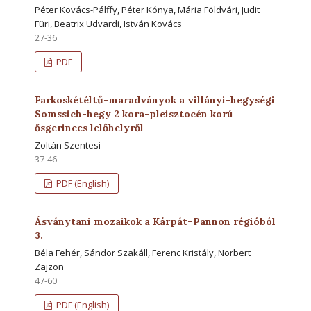
Péter Kovács-Pálffy, Péter Kónya, Mária Földvári, Judit
Füri, Beatrix Udvardi, István Kovács
27-36
PDF
Farkoskétéltű-maradványok a villányi-hegységi
Somssich-hegy 2 kora-pleisztocén korú
ősgerinces lelőhelyről
Zoltán Szentesi
37-46
PDF (English)
Ásványtani mozaikok a Kárpát–Pannon régióból
3.
Béla Fehér, Sándor Szakáll, Ferenc Kristály, Norbert
Zajzon
47-60
PDF (English)