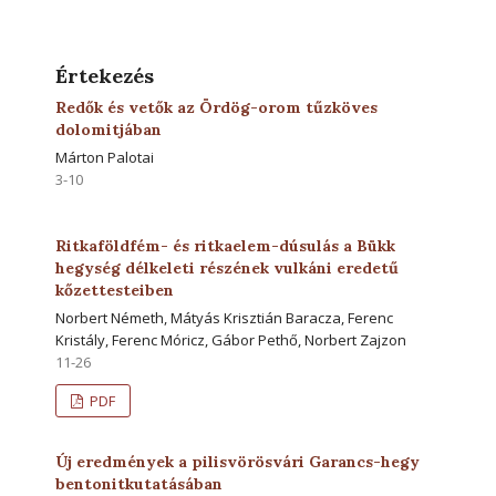
Értekezés
Redők és vetők az Ördög-orom tűzköves
dolomitjában
Márton Palotai
3-10
Ritkaföldfém- és ritkaelem-dúsulás a Bükk
hegység délkeleti részének vulkáni eredetű
kőzettesteiben
Norbert Németh, Mátyás Krisztián Baracza, Ferenc
Kristály, Ferenc Móricz, Gábor Pethő, Norbert Zajzon
11-26
PDF
Új eredmények a pilisvörösvári Garancs-hegy
bentonitkutatásában