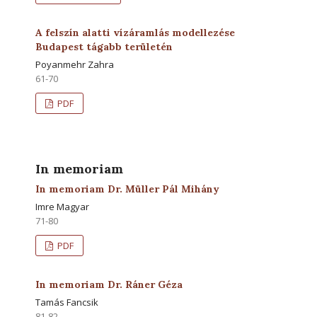
A felszín alatti vízáramlás modellezése
Budapest tágabb területén
Poyanmehr Zahra
61-70
PDF
In memoriam
In memoriam Dr. Müller Pál Mihány
Imre Magyar
71-80
PDF
In memoriam Dr. Ráner Géza
Tamás Fancsik
81-82