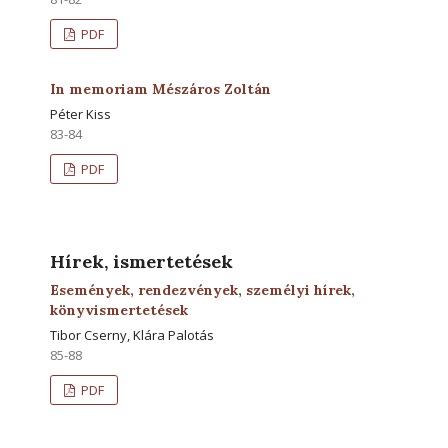
PDF
In memoriam Mészáros Zoltán
Péter Kiss
83-84
PDF
Hírek, ismertetések
Események, rendezvények, személyi hírek,
könyvismertetések
Tibor Cserny, Klára Palotás
85-88
PDF