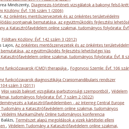
ndrea Mindszenty,
Diagenezis-történeti vizsgálatok a bakonyi felső-kré
ni Közlöny: Évf. 136 szám 1 (2006)
r,
Az önkéntes mentőszervezetek és az önkéntes területvédelmi
olódási pontjainak bemutatása, az együttműködés fejlesztési lehetős
 a Katasztrófavédelem online szakmai, tudományos folyóirata: Évf
,
Földtani Közlöny: Évf. 142 szám 3 (2012)
s Lajos,
Az önkéntes mentőszervezetek és az önkéntes területvédelm
k bemutatása, az együttműködés fejlesztési lehetőségei Vas
atasztrófavédelem online szakmai, tudományos folyóirata: Évf. 8 
vi funkciózavarok (CMD) therapiája
,
Fogorvosi Szemle: Évf. 106 szá
vi funkciózavarok diagnosztikája Craniomandibularis rendszer
 104 szám 3 (2011)
,
Vépi vasúti baleset vizsgálata iparbiztonsági szempontból
,
Védelem
mai, tudományos folyóirata: Évf. 7 szám 2 (2022)
zdeményezés a katasztrófavédelemben - az Interreg Central Europe
 Tudomány a Katasztrófavédelem online szakmai, tudományos
lgári Védelmi Munkaműhely Online tudományos konferencia
r Balázs,
Természet alapú megoldások a vizek kártételei elleni
ben
,
Védelem Tudomány a Katasztrófavédelem online szakmai,