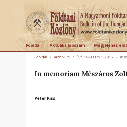
Főoldal
Aktuális lapszám
Megjelenés elő
Főoldal
/
Archívum
/
Évf. 146 szám 1 (2016)
/
In 
In memoriam Mészáros Zol
Péter Kiss