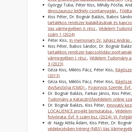
Györgyi Tuba, Péter Kiss, Mihály Pósfai, A
dinoszaurusz lelőhely csontanyagán
,
Földta
Kiss Péter, Dr. Bognár Balázs, Babos Sándo
tartalékos rendszer kialakításának és kapcs
Vas vármegyében II. rész
,
Védelem Tudomány
szám 1 (2024)
Péter Kiss,
In memoriam Dr. Juhász András
Kiss Péter, Babos Sándor, Dr. Bognár Baláz
tartalékos rendszer kapcsolódási pontjaina
vármegyében I. rész
,
Védelem Tudomány a K
3 (2023)
Géza Kiss, Miklós Pácz, Péter Kiss,
Rágószer
(2013)
Géza Kiss, Miklós Pácz, Péter Kiss,
Rágószer
dysfunctiója (CMD)
,
Fogorvosi Szemle: Évf.
Dr. Bognár Balázs, Farkas János, Kiss Péter
Tudomány a Katasztrófavédelem online szak
Dr. Bognár Balázs, Kiss Péter,
Innovatív ke
LOCALIENCE projekt bemutatása
,
Védelem
folyóirata: Évf. 9 szám ksz. (2024): VI. Po
dr. Nagy Attila Ádám, Kiss Péter, Dr. Bogná
védekezésben tréning (NBS) Vas Vármegyé