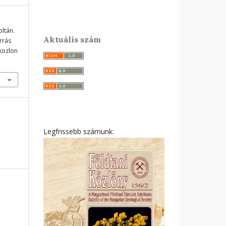
ltán.
Aktuális szám
orrás
ikozlon
Legfrissebb számunk: