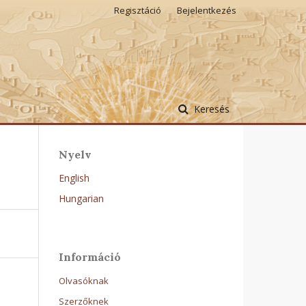
Regisztáció
Bejelentkezés
Keresés
Nyelv
English
Hungarian
Információ
Olvasóknak
Szerzőknek