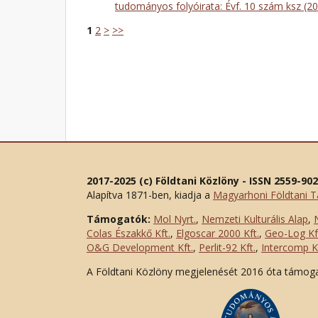
tudományos folyóirata: Évf. 10 szám ksz (2
1
2
>
>>
2017-2025 (c) Földtani Közlöny - ISSN 2559-90
Alapítva 1871-ben, kiadja a
Magyarhoni Földtani T
Támogatók:
Mol Nyrt.
,
Nemzeti Kulturális Alap
,
Colas Északkő Kft
.
,
Elgoscar 2000 Kft
.
,
Geo-Log Kf
O&G Development Kft
.
,
Perlit-92 Kft.
,
Intercomp Kf
A Földtani Közlöny megjelenését 2016 óta támog