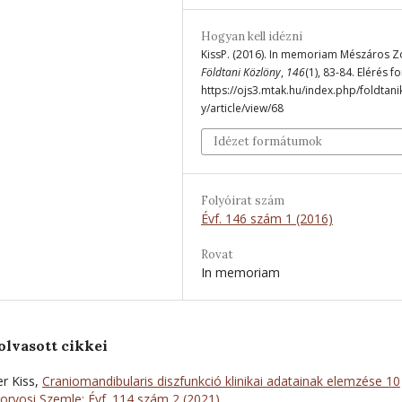
Hogyan kell idézni
KissP. (2016). In memoriam Mészáros Zo
Földtani Közlöny
,
146
(1), 83-84. Elérés f
https://ojs3.mtak.hu/index.php/foldtan
y/article/view/68
Idézet formátumok
Folyóirat szám
Évf. 146 szám 1 (2016)
Rovat
In memoriam
olvasott cikkei
er Kiss,
Craniomandibularis diszfunkció klinikai adatainak elemzése 10
orvosi Szemle: Évf. 114 szám 2 (2021)