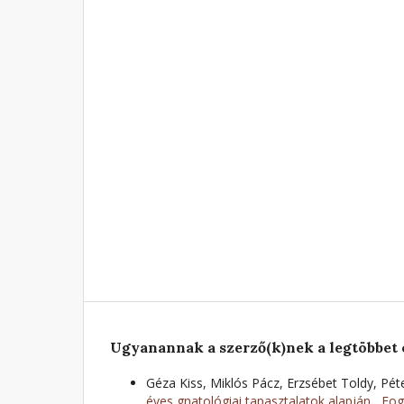
Ugyanannak a szerző(k)nek a legtöbbet 
Géza Kiss, Miklós Pácz, Erzsébet Toldy, Pét
éves gnatológiai tapasztalatok alapján
,
Fog