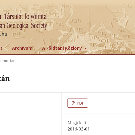
tt
Archívum
A Földtani Közlöny
memoriam
tán
PDF
Megjelent
2016-03-01