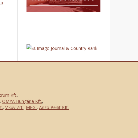
ia
trum Kft.
,
,
OMYA Hungária Kft.
,
t.
,
Vikuv Zrt.
,
MFGI
,
Anzo Perlit Kft.