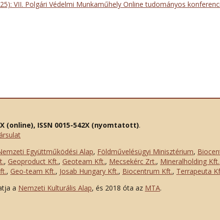
025): VII. Polgári Védelmi Munkaműhely Online tudományos konferenc
2X (online), ISSN 0015-542X (nyomtatott)
.
ársulat
Nemzeti Együttműködési Alap
,
Földművelésügyi Minisztérium
,
Biocen
t.
,
Geoproduct Kft.
,
Geoteam Kft.
,
Mecsekérc Zrt.
,
Mineralholding Kft.
t.
,
Geo-team Kft.
,
Josab Hungary Kft.
,
Biocentrum Kft.
,
Terrapeuta Kf
atja a
Nemzeti Kulturális Alap
, és 2018 óta az
MTA
.