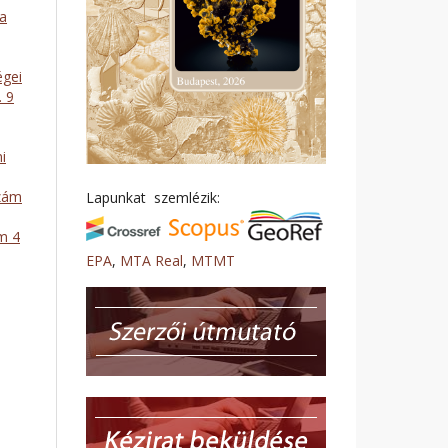
ta
égei
. 9
i
szám
Lapunkat szemlézik:
m 4
EPA
,
MTA Real
,
MTMT