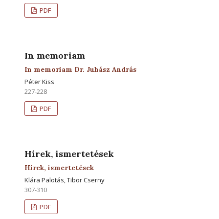
PDF
In memoriam
In memoriam Dr. Juhász András
Péter Kiss
227-228
PDF
Hírek, ismertetések
Hírek, ismertetések
Klára Palotás, Tibor Cserny
307-310
PDF