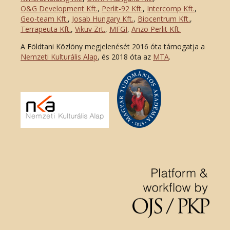
O&G Development Kft
.
,
Perlit-92 Kft.
,
Intercomp Kft.
,
Geo-team Kft.
,
Josab Hungary Kft.
,
Biocentrum Kft.
,
Terrapeuta Kft.
,
Vikuv Zrt.
,
MFGI
,
Anzo Perlit Kft.
A Földtani Közlöny megjelenését 2016 óta támogatja a
Nemzeti Kulturális Alap
, és 2018 óta az
MTA
.