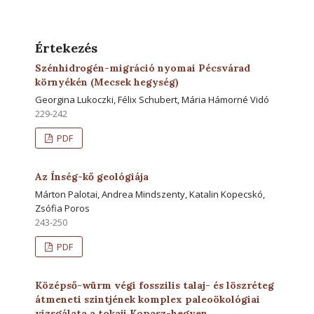
Értekezés
Szénhidrogén-migráció nyomai Pécsvárad
környékén (Mecsek hegység)
Georgina Lukoczki, Félix Schubert, Mária Hámorné Vidó
229-242
PDF
Az Ínség-kő geológiája
Márton Palotai, Andrea Mindszenty, Katalin Kopecskó,
Zsófia Poros
243-250
PDF
Középső-würm végi fosszilis talaj- és löszréteg
átmeneti szintjének komplex paleoökológiai
vizsgálata a tokaji Kopasz-hegyen