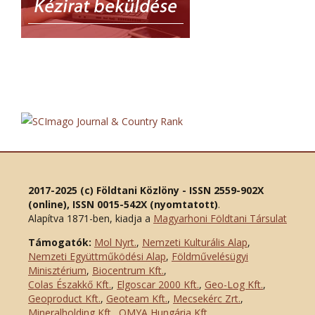
2017-2025 (c) Földtani Közlöny - ISSN 2559-902X
(online), ISSN 0015-542X (nyomtatott)
.
Alapítva 1871-ben, kiadja a
Magyarhoni Földtani Társulat
Támogatók:
Mol Nyrt.
,
Nemzeti Kulturális Alap
,
Nemzeti Együttműködési Alap
,
Földművelésügyi
Minisztérium
,
Biocentrum Kft.
,
Colas Északkő Kft
.
,
Elgoscar 2000 Kft
.
,
Geo-Log Kft.
,
Geoproduct Kft.
,
Geoteam Kft.
,
Mecsekérc Zrt.
,
Mineralholding Kft.
,
OMYA Hungária Kft.
,