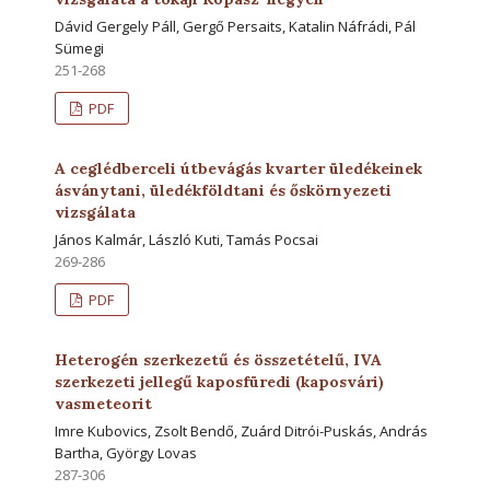
Dávid Gergely Páll, Gergő Persaits, Katalin Náfrádi, Pál
Sümegi
251-268
PDF
A ceglédberceli útbevágás kvarter üledékeinek
ásványtani, üledékföldtani és őskörnyezeti
vizsgálata
János Kalmár, László Kuti, Tamás Pocsai
269-286
PDF
Heterogén szerkezetű és összetételű, IVA
szerkezeti jellegű kaposfüredi (kaposvári)
vasmeteorit
Imre Kubovics, Zsolt Bendő, Zuárd Ditrói-Puskás, András
Bartha, György Lovas
287-306