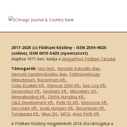
2017-2025 (c) Földtani Közlöny - ISSN 2559-902X
(online), ISSN 0015-542X (nyomtatott)
.
Alapítva 1871-ben, kiadja a
Magyarhoni Földtani Társulat
Támogatók:
Mol Nyrt.
,
Nemzeti Kulturális Alap
,
Nemzeti Együttműködési Alap
,
Földművelésügyi
Minisztérium
,
Biocentrum Kft.
,
Colas Északkő Kft
.
,
Elgoscar 2000 Kft
.
,
Geo-Log Kft.
,
Geoproduct Kft.
,
Geoteam Kft.
,
Mecsekérc Zrt.
,
Mineralholding Kft.
,
OMYA Hungária Kft.
,
O&G Development Kft
.
,
Perlit-92 Kft.
,
Intercomp Kft.
,
Geo-team Kft.
,
Josab Hungary Kft.
,
Biocentrum Kft.
,
Terrapeuta Kft.
,
Vikuv Zrt.
,
MFGI
,
Anzo Perlit Kft.
A Földtani Közlöny megjelenését 2016 óta támogatja a