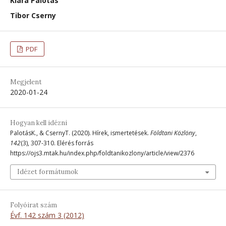
Klára Palotás
Tibor Cserny
PDF
Megjelent
2020-01-24
Hogyan kell idézni
PalotásK., & CsernyT. (2020). Hírek, ismertetések.
Földtani Közlöny
,
142
(3), 307-310. Elérés forrás
https://ojs3.mtak.hu/index.php/foldtanikozlony/article/view/2376
Idézet formátumok
Folyóirat szám
Évf. 142 szám 3 (2012)