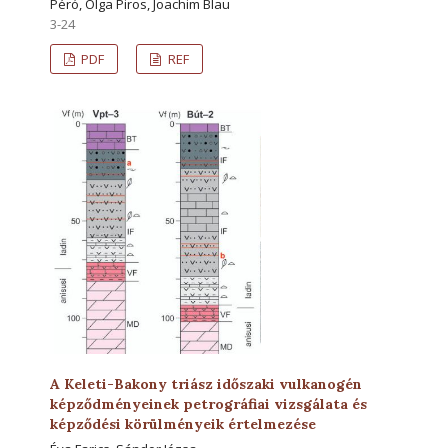
Péró, Olga Piros, Joachim Blau
3-24
PDF
REF
A Keleti-Bakony triász időszaki vulkanogén
képződményeinek petrográfiai vizsgálata és
képződési körülményeik értelmezése