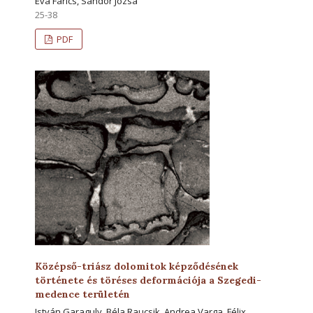
Éva Farics, Sándor Józsa
25-38
PDF
Középső-triász dolomitok képződésének
története és töréses deformációja a Szegedi-
medence területén
István Garaguly, Béla Raucsik, Andrea Varga, Félix