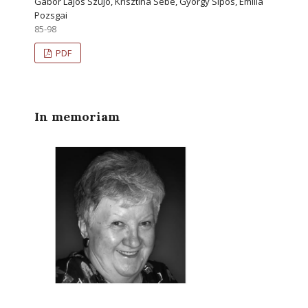
Gábor Lajos Szujó, Krisztina Sebe, György Sipos, Emília
Pozsgai
85-98
PDF
In memoriam