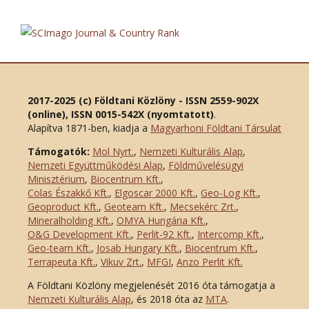
2017-2025 (c) Földtani Közlöny - ISSN 2559-902X
(online), ISSN 0015-542X (nyomtatott)
.
Alapítva 1871-ben, kiadja a
Magyarhoni Földtani Társulat
Támogatók:
Mol Nyrt.
,
Nemzeti Kulturális Alap
,
Nemzeti Együttműködési Alap
,
Földművelésügyi
Minisztérium
,
Biocentrum Kft.
,
Colas Északkő Kft
.
,
Elgoscar 2000 Kft
.
,
Geo-Log Kft.
,
Geoproduct Kft.
,
Geoteam Kft.
,
Mecsekérc Zrt.
,
Mineralholding Kft.
,
OMYA Hungária Kft.
,
O&G Development Kft
.
,
Perlit-92 Kft.
,
Intercomp Kft.
,
Geo-team Kft.
,
Josab Hungary Kft.
,
Biocentrum Kft.
,
Terrapeuta Kft.
,
Vikuv Zrt.
,
MFGI
,
Anzo Perlit Kft.
A Földtani Közlöny megjelenését 2016 óta támogatja a
Nemzeti Kulturális Alap
, és 2018 óta az
MTA
.