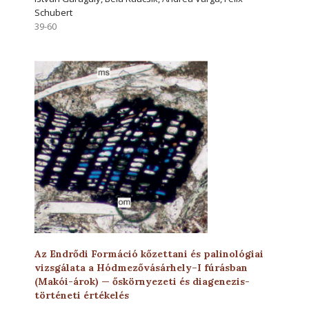
Schubert
39-60
Az Endrődi Formáció kőzettani és palinológiai
vizsgálata a Hódmezővásárhely–I fúrásban
(Makói-árok) — őskörnyezeti és diagenezis-
történeti értékelés