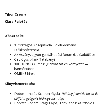
Tibor Cserny
Klára Palotás
Absztrakt
X. Országos Középiskolai Földtudományi
Diákkonferencia
Az Ásványvagyon gazdálkodási fórum 6. előadóülése
Geológus piknik Tatabányán
XIII. HUNGEO, Pécs: „Bányászat és környezet —
harmóniában”
OMBKE hírek
Könyvismertetés:
Dobos Irma és Scheuer Gyula:
Néhány jelentős hazai és
külföldi gyógyvíz hidrogeokémiája
Horváth Róbert, Srágli Lajos, Tóth János:
Az 1956-os