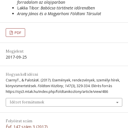
forradalom az olajiparban
Laklia Tibor:
Babócsa története időrendben
Arany János és a Magyarhoni Földtani Társulat
PDF
Megjelent
2017-09-25
Hogyan kell idézni
CsernyT., & PalotásK. (2017). Események, rendezvények, személyi hírek,
könyvismertetések.
Földtani Közlöny
,
147
(3), 329-334. Elérés forrás
https://ojs3.mtak.hu/index.php/foldtanikozlony/article/view/486
Idézet formátumok
Folyóirat szám
Évf. 147 szám 3 (2017)