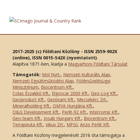
2017-2025 (c) Földtani Közlöny - ISSN 2559-902X
(online), ISSN 0015-542X (nyomtatott)
.
Alapítva 1871-ben, kiadja a
Magyarhoni Földtani Társulat
Támogatók:
Mol Nyrt.
,
Nemzeti Kulturális Alap
,
Nemzeti Együttműködési Alap
,
Földművelésügyi
Minisztérium
,
Biocentrum Kft.
,
Colas Északkő Kft
.
,
Elgoscar 2000 Kft
.
,
Geo-Log Kft.
,
Geoproduct Kft.
,
Geoteam Kft.
,
Mecsekérc Zrt.
,
Mineralholding Kft.
,
OMYA Hungária Kft.
,
O&G Development Kft
.
,
Perlit-92 Kft.
,
Intercomp Kft.
,
Geo-team Kft.
,
Josab Hungary Kft.
,
Biocentrum Kft.
,
Terrapeuta Kft.
,
Vikuv Zrt.
,
MFGI
,
Anzo Perlit Kft.
A Földtani Közlöny megjelenését 2016 óta támogatja a