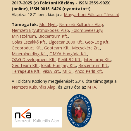
2017-2025 (c) Földtani Közlöny - ISSN 2559-902X
(online), ISSN 0015-542X (nyomtatott)
.
Alapítva 1871-ben, kiadja a
Magyarhoni Földtani Társulat
Támogatók:
Mol Nyrt.
,
Nemzeti Kulturális Alap
,
Nemzeti Együttműködési Alap
,
Földművelésügyi
Minisztérium
,
Biocentrum Kft.
,
Colas Északkő Kft
.
,
Elgoscar 2000 Kft
.
,
Geo-Log Kft.
,
Geoproduct Kft.
,
Geoteam Kft.
,
Mecsekérc Zrt.
,
Mineralholding Kft.
,
OMYA Hungária Kft.
,
O&G Development Kft
.
,
Perlit-92 Kft.
,
Intercomp Kft.
,
Geo-team Kft.
,
Josab Hungary Kft.
,
Biocentrum Kft.
,
Terrapeuta Kft.
,
Vikuv Zrt.
,
MFGI
,
Anzo Perlit Kft.
A Földtani Közlöny megjelenését 2016 óta támogatja a
Nemzeti Kulturális Alap
, és 2018 óta az
MTA
.