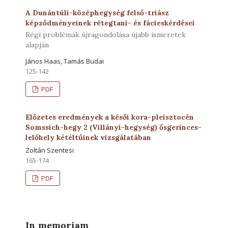
A Dunántúli-középhegység felső-triász
képződményeinek rétegtani- és fácieskérdései
Régi problémák újragondolása újabb ismeretek
alapján
János Haas, Tamás Budai
125-142
PDF
Előzetes eredmények a késői kora-pleisztocén
Somssich-hegy 2 (Villányi-hegység) ősgerinces-
lelőhely kétéltűinek vizsgálatában
Zoltán Szentesi
165-174
PDF
In memoriam