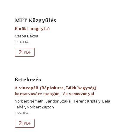
MFT Közgyűlés
Elnöki megnyitó
Csaba Baksa
113-114
PDF
Értekezés
A vincepáli (Répáshuta, Bükk hegység)
karsztvasérc mangán- és vasásványai
Norbert Németh, Sándor Szakáll, Ferenc Kristály, Béla
Fehér, Norbert Zajzon
155-164
PDF