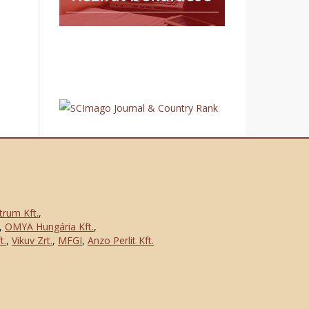
trum Kft.
,
,
OMYA Hungária Kft.
,
t.
,
Vikuv Zrt.
,
MFGI
,
Anzo Perlit Kft.