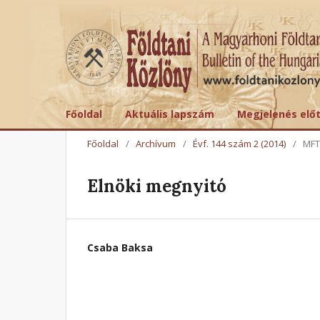
Főoldal
Aktuális lapszám
Megjelenés elő
Főoldal
/
Archívum
/
Évf. 144 szám 2 (2014)
/
MFT
Elnöki megnyitó
Csaba Baksa