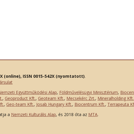
2X (online), ISSN 0015-542X (nyomtatott)
.
ársulat
Nemzeti Együttműködési Alap
,
Földművelésügyi Minisztérium
,
Biocen
t.
,
Geoproduct Kft.
,
Geoteam Kft.
,
Mecsekérc Zrt.
,
Mineralholding Kft.
t.
,
Geo-team Kft.
,
Josab Hungary Kft.
,
Biocentrum Kft.
,
Terrapeuta Kf
atja a
Nemzeti Kulturális Alap
, és 2018 óta az
MTA
.