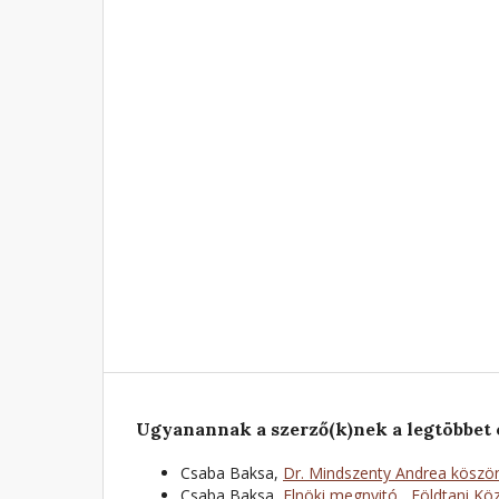
Ugyanannak a szerző(k)nek a legtöbbet 
Csaba Baksa,
Dr. Mindszenty Andrea kösz
Csaba Baksa,
Elnöki megnyitó
,
Földtani Köz