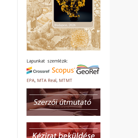
Lapunkat szemlézik:
EPA
,
MTA Real
,
MTMT