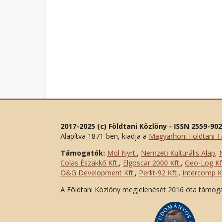
2017-2025 (c) Földtani Közlöny - ISSN 2559-90
Alapítva 1871-ben, kiadja a
Magyarhoni Földtani T
Támogatók:
Mol Nyrt.
,
Nemzeti Kulturális Alap
,
Colas Északkő Kft
.
,
Elgoscar 2000 Kft
.
,
Geo-Log Kf
O&G Development Kft
.
,
Perlit-92 Kft.
,
Intercomp Kf
A Földtani Közlöny megjelenését 2016 óta támog