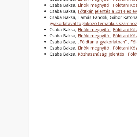
Csaba Baksa,
Elnöki megnyitó
,
Földtani Köz
Csaba Baksa,
Főtitkári jelentés a 2014-es é
Csaba Baksa, Tamás Fancsik, Gábor Katon
gyakorlatával foglakozó tematikus számho
Csaba Baksa,
Elnöki megnyitó
,
Földtani Köz
Csaba Baksa,
Elnöki megnyitó
,
Földtani Köz
Csaba Baksa,
„Földtan a gyakorlatban”
,
Föl
Csaba Baksa,
Elnöki megnyitó
,
Földtani Köz
Csaba Baksa,
Közhasznúsági jelentés
,
Föld