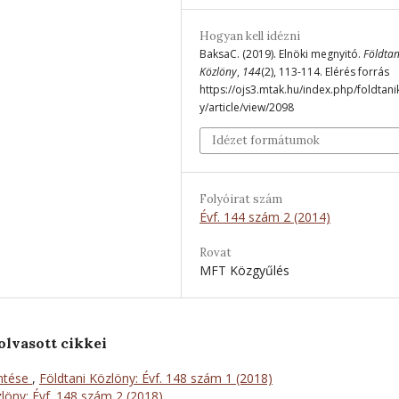
Hogyan kell idézni
BaksaC. (2019). Elnöki megnyitó.
Földtan
Közlöny
,
144
(2), 113-114. Elérés forrás
https://ojs3.mtak.hu/index.php/foldtan
y/article/view/2098
Idézet formátumok
Folyóirat szám
Évf. 144 szám 2 (2014)
Rovat
MFT Közgyűlés
olvasott cikkei
öntése
,
Földtani Közlöny: Évf. 148 szám 1 (2018)
löny: Évf. 148 szám 2 (2018)