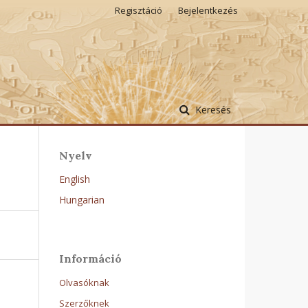
Regisztáció
Bejelentkezés
Keresés
Nyelv
English
Hungarian
Információ
Olvasóknak
Szerzőknek