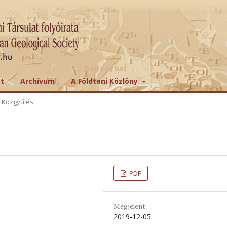
tt
Archívum
A Földtani Közlöny
 Közgyűlés
PDF
Megjelent
2019-12-05