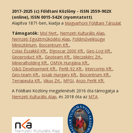
2017-2025 (c) Földtani Közlöny - ISSN 2559-902X
(online), ISSN 0015-542X (nyomtatott)
.
Alapítva 1871-ben, kiadja a
Magyarhoni Földtani Társulat
Támogatók:
Mol Nyrt.
,
Nemzeti Kulturális Alap
,
Nemzeti Együttműködési Alap
,
Földművelésügyi
Minisztérium
,
Biocentrum Kft.
,
Colas Északkő Kft
.
,
Elgoscar 2000 Kft
.
,
Geo-Log Kft.
,
Geoproduct Kft.
,
Geoteam Kft.
,
Mecsekérc Zrt.
,
Mineralholding Kft.
,
OMYA Hungária Kft.
,
O&G Development Kft
.
,
Perlit-92 Kft.
,
Intercomp Kft.
,
Geo-team Kft.
,
Josab Hungary Kft.
,
Biocentrum Kft.
,
Terrapeuta Kft.
,
Vikuv Zrt.
,
MFGI
,
Anzo Perlit Kft.
A Földtani Közlöny megjelenését 2016 óta támogatja a
Nemzeti Kulturális Alap
, és 2018 óta az
MTA
.