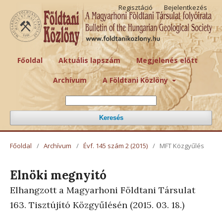
Regisztáció
Bejelentkezés
Főoldal
Aktuális lapszám
Megjelenés előtt
Archívum
A Földtani Közlöny
Keresés
Főoldal
/
Archívum
/
Évf. 145 szám 2 (2015)
/
MFT Közgyűlés
Elnöki megnyitó
Elhangzott a Magyarhoni Földtani Társulat
163. Tisztújító Közgyűlésén (2015. 03. 18.)