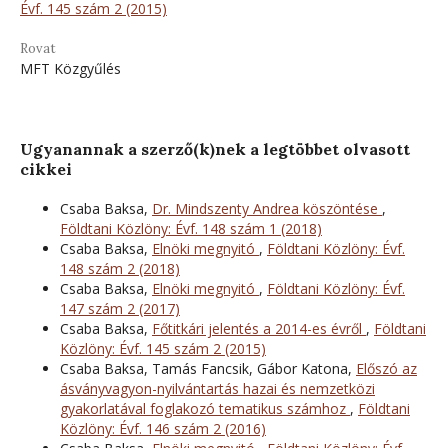
Évf. 145 szám 2 (2015)
Rovat
MFT Közgyűlés
Ugyanannak a szerző(k)nek a legtöbbet olvasott
cikkei
Csaba Baksa,
Dr. Mindszenty Andrea köszöntése
,
Földtani Közlöny: Évf. 148 szám 1 (2018)
Csaba Baksa,
Elnöki megnyitó
,
Földtani Közlöny: Évf.
148 szám 2 (2018)
Csaba Baksa,
Elnöki megnyitó
,
Földtani Közlöny: Évf.
147 szám 2 (2017)
Csaba Baksa,
Főtitkári jelentés a 2014-es évről
,
Földtani
Közlöny: Évf. 145 szám 2 (2015)
Csaba Baksa, Tamás Fancsik, Gábor Katona,
Előszó az
ásványvagyon-nyilvántartás hazai és nemzetközi
gyakorlatával foglakozó tematikus számhoz
,
Földtani
Közlöny: Évf. 146 szám 2 (2016)