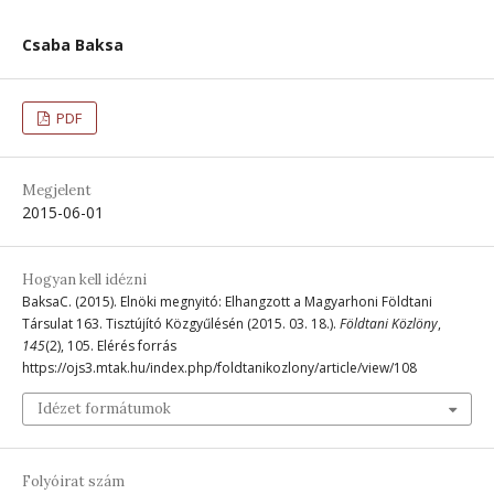
Csaba Baksa
PDF
Megjelent
2015-06-01
Hogyan kell idézni
BaksaC. (2015). Elnöki megnyitó: Elhangzott a Magyarhoni Földtani
Társulat 163. Tisztújító Közgyűlésén (2015. 03. 18.).
Földtani Közlöny
,
145
(2), 105. Elérés forrás
https://ojs3.mtak.hu/index.php/foldtanikozlony/article/view/108
Idézet formátumok
Folyóirat szám